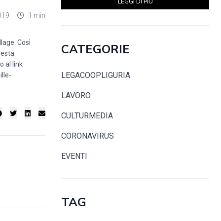
LEGGI DI PIÙ
019
1 min
llage. Così
CATEGORIE
uesta
 al link
LEGACOOPLIGURIA
lle-
LAVORO
CULTURMEDIA
CORONAVIRUS
EVENTI
TAG