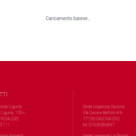
Caricamento banner...
TTI
coop Liguria
Sede Legacoop Savona
 Liguria, 105 r.
Via Cesare Battisti 4/6
NOVA (GE)
17100 SAVONA (SV)
572111
tel: 019/8386847
coop Imperia
Sede Legacoop La Spezia