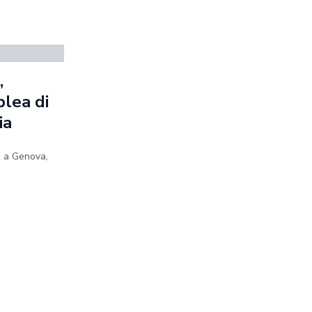
,
blea di
ia
e a Genova,