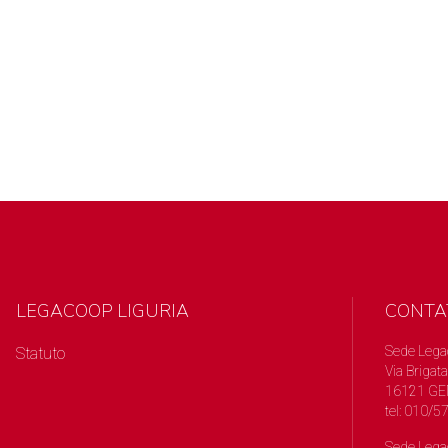
LEGACOOP LIGURIA
CONTA
Sede Lega
Statuto
Via Brigata
16121 GE
tel: 010/
Sede Lega