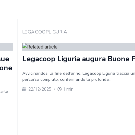
LEGACOOPLIGURIA
sue
Legacoop Liguria augura Buone 
ione
Avvicinandosi la fine dell’anno, Legacoop Liguria traccia un
percorso compiuto, confermando la profonda...
22/12/2025
•
1 min
parte