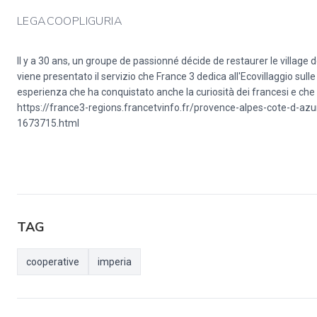
LEGACOOPLIGURIA
Il y a 30 ans, un groupe de passionné décide de restaurer le village 
viene presentato il servizio che France 3 dedica all'Ecovillaggio sulle
esperienza che ha conquistato anche la curiosità dei francesi e che s
https://france3-regions.francetvinfo.fr/provence-alpes-cote-d-azur
1673715.html
TAG
cooperative
imperia