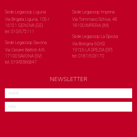
Sede Legacoop Liguria
Sede Legacoop Imperia
Via Brigata Liguria, 105 r.
Via Tommaso Schiva, 48
16121 GENOVA (GE)
18100 IMPERIA (IM)
tel: 010/572111
Sede Legacoop La Spezia
Sede Legacoop Savona
Via Bologna 60/62
Via Cesare Battisti 4/6
19126 LA SPEZIA (SP)
17100 SAVONA (SV)
tel: 0187/503170
tel: 019/8386847
NEWSLETTER