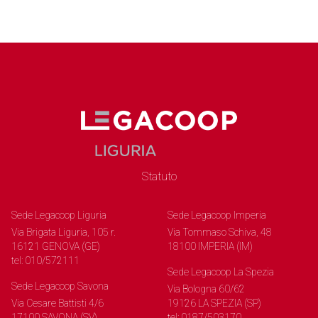
Statuto
Sede Legacoop Liguria
Sede Legacoop Imperia
Via Brigata Liguria, 105 r.
Via Tommaso Schiva, 48
16121 GENOVA (GE)
18100 IMPERIA (IM)
tel: 010/572111
Sede Legacoop La Spezia
Sede Legacoop Savona
Via Bologna 60/62
Via Cesare Battisti 4/6
19126 LA SPEZIA (SP)
17100 SAVONA (SV)
tel: 0187/503170