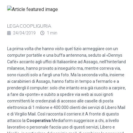
LEGACOOPLIGURIA
24/04/2019
1 min
La prima volta che hanno visto quel tizio armeggiare con un
computer portatile e una buffa antennona, seduto al «Dennys
Cafè» accanto agli uffici di Italiaonline ad Assago, nell’hinterland
milanese, hanno provato a inseguirlo ma, mentre correva via,
sono riusciti solo a fargli una foto. Ma la seconda volta, insieme
ai carabinieri di Assago, hanno fatto in tempo a fermarlo e a
prendergli il computer: solo che intanto era già riuscito a carpire,
a fare da «ponte» e subito a spedire via web ai suoi ignoti
committenti le credenziali di accesso alle caselle di posta
elettronica di 1 milione e 400.000 clienti dei servizi di Libero Mail
e di Virgilio Mail. Così racconta il corriere.it A fronte di questo
attacco la
Cooperativa
Mediaform suggerisce a chi, a livello
lavorativo o personale faccia uso di questi servizi, Libero e