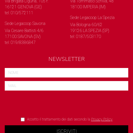
Via Brigata Liguria, 105 r.
Via Tommaso Schiva, 48
16121 GENOVA (GE)
18100 IMPERIA (IM)
tel: 010/572111
Sede Legacoop La Spezia
Sede Legacoop Savona
Via Bologna 60/62
Via Cesare Battisti 4/6
19126 LA SPEZIA (SP)
17100 SAVONA (SV)
tel: 0187/503170
tel: 019/8386847
NEWSLETTER
Accetto il trattamento dei dati secondo la
Privacy Policy
ISCRIVITI