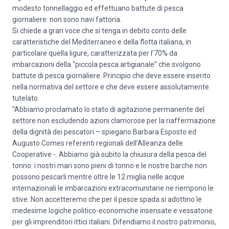
modesto tonnellaggio ed effettuano battute di pesca
giornaliere: non sono navi fattoria.
Si chiede a gran voce che si tenga in debito conto delle
caratteristiche del Mediterraneo e della flotta italiana, in
particolare quella ligure, caratterizzata per l’70% da
imbarcazioni della “piccola pesca artigianale” che svolgono
battute di pesca giornaliere. Principio che deve essere inserito
nella normativa del settore e che deve essere assolutamente
tutelato.
“Abbiamo proclamato lo stato di agitazione permanente del
settore non escludendo azioni clamorose per la riaffermazione
della dignità dei pescatori – spiegano Barbara Esposto ed
Augusto Comes referenti regionali dell’Alleanza delle
Cooperative -. Abbiamo già subito la chiusura della pesca del
tonno: i nostri mari sono pieni di tonno e le nostre barche non
possono pescarli mentre oltre le 12 miglia nelle acque
internazionali le imbarcazioni extracomunitarie ne riempono le
stive. Non accetteremo che per il pesce spada si adottino le
medesime logiche politico-economiche insensate e vessatorie
per gli imprenditori ittici italiani. Difendiamo il nostro patrimonio,