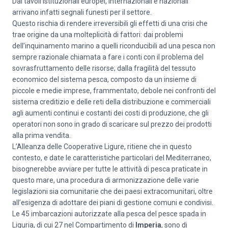
Dai tavoli istituzionali europei, internazionali e nazionali
arrivano infatti segnali funesti per il settore.
Questo rischia di rendere irreversibili gli effetti di una crisi che
trae origine da una molteplicità di fattori: dai problemi
dell’inquinamento marino a quelli riconducibili ad una pesca non
sempre razionale chiamata a fare i conti con il problema del
sovrasfruttamento delle risorse; dalla fragilità del tessuto
economico del sistema pesca, composto da un insieme di
piccole e medie imprese, frammentato, debole nei confronti del
sistema creditizio e delle reti della distribuzione e commerciali
agli aumenti continui e costanti dei costi di produzione, che gli
operatori non sono in grado di scaricare sul prezzo dei prodotti
alla prima vendita.
L’Alleanza delle Cooperative Ligure, ritiene che in questo
contesto, e date le caratteristiche particolari del Mediterraneo,
bisognerebbe avviare per tutte le attività di pesca praticate in
questo mare, una procedura di armonizzazione delle varie
legislazioni sia comunitarie che dei paesi extracomunitari, oltre
all’esigenza di adottare dei piani di gestione comuni e condivisi.
Le 45 imbarcazioni autorizzate alla pesca del pesce spada in
Liguria, di cui 27 nel Compartimento di
Imperia
, sono di