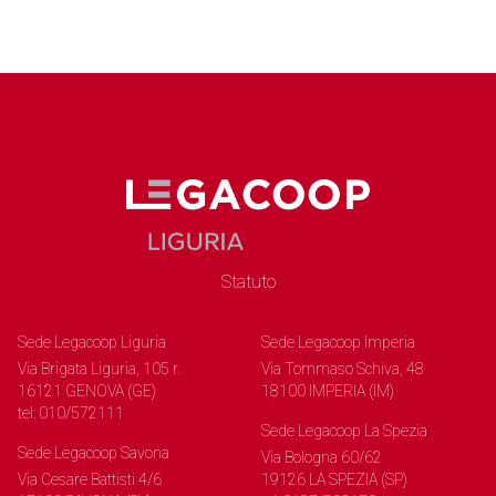
Statuto
Sede Legacoop Liguria
Sede Legacoop Imperia
Via Brigata Liguria, 105 r.
Via Tommaso Schiva, 48
16121 GENOVA (GE)
18100 IMPERIA (IM)
tel: 010/572111
Sede Legacoop La Spezia
Sede Legacoop Savona
Via Bologna 60/62
Via Cesare Battisti 4/6
19126 LA SPEZIA (SP)