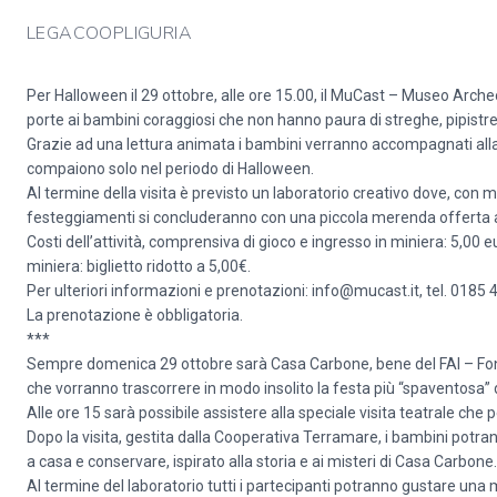
LEGACOOPLIGURIA
Per Halloween il 29 ottobre, alle ore 15.00, il MuCast – Museo Arche
porte ai bambini coraggiosi che non hanno paura di streghe, pipistre
Grazie ad una lettura animata i bambini verranno accompagnati alla
compaiono solo nel periodo di Halloween.
Al termine della visita è previsto un laboratorio creativo dove, con m
festeggiamenti si concluderanno con una piccola merenda offerta a t
Costi dell’attività, comprensiva di gioco e ingresso in miniera: 5,00 e
miniera: biglietto ridotto a 5,00€.
Per ulteriori informazioni e prenotazioni: info@mucast.it, tel. 0185
La prenotazione è obbligatoria.
***
Sempre domenica 29 ottobre sarà Casa Carbone, bene del FAI – Fondo 
che vorranno trascorrere in modo insolito la festa più “spaventosa” 
Alle ore 15 sarà possibile assistere alla speciale visita teatrale che
Dopo la visita, gestita dalla Cooperativa Terramare, i bambini potra
a casa e conservare, ispirato alla storia e ai misteri di Casa Carbone.
Al termine del laboratorio tutti i partecipanti potranno gustare una 