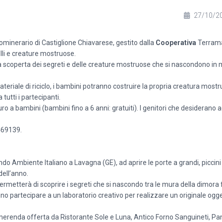
27/10/2
ominerario di Castiglione Chiavarese, gestito dalla
Cooperativa
Terrama
lli e creature mostruose.
 scoperta dei segreti e delle creature mostruose che si nascondono in 
ateriale di riciclo, i bambini potranno costruire la propria creatura mostr
utti i partecipanti.
uro a bambini (bambini fino a 6 anni: gratuiti). I genitori che desiderano 
 469139.
Ambiente Italiano a Lavagna (GE), ad aprire le porte a grandi, piccini e
dell’anno.
 permetterà di scoprire i segreti che si nascondo tra le mura della dimora 
nno partecipare a un laboratorio creativo per realizzare un originale ogg
merenda offerta da Ristorante Sole e Luna, Antico Forno Sanguineti, Panif