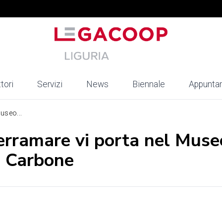
tori
Servizi
News
Biennale
Appunta
useo...
erramare vi porta nel Muse
a Carbone