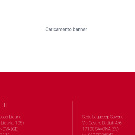
Caricamento banner...
TTI
coop Liguria
Sede Legacoop Savona
 Liguria, 105 r.
Via Cesare Battisti 4/6
NOVA (GE)
17100 SAVONA (SV)