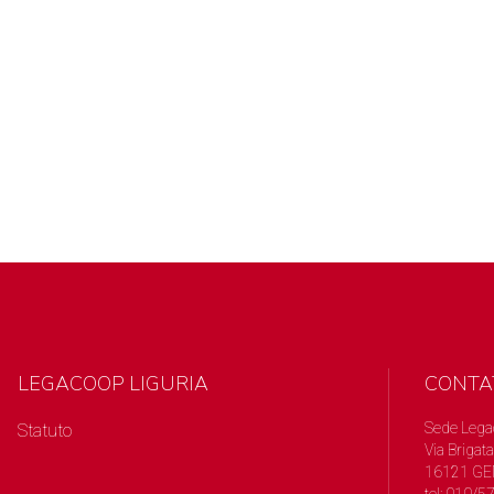
LEGACOOP LIGURIA
CONTA
Sede Lega
Statuto
Via Brigata
16121 GE