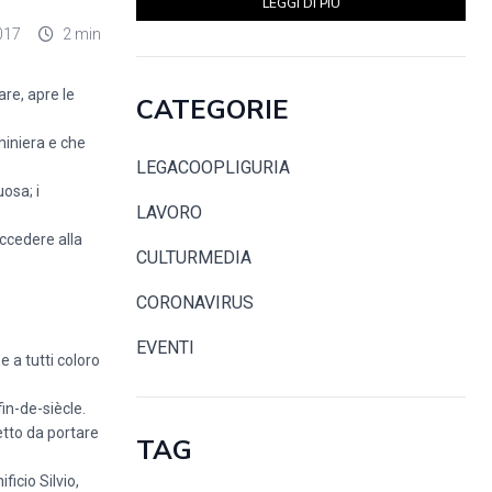
LEGGI DI PIÙ
017
2 min
re, apre le
CATEGORIE
miniera e che
LEGACOOPLIGURIA
uosa; i
LAVORO
accedere alla
CULTURMEDIA
CORONAVIRUS
EVENTI
 a tutti coloro
fin-de-siècle.
etto da portare
TAG
icio Silvio,