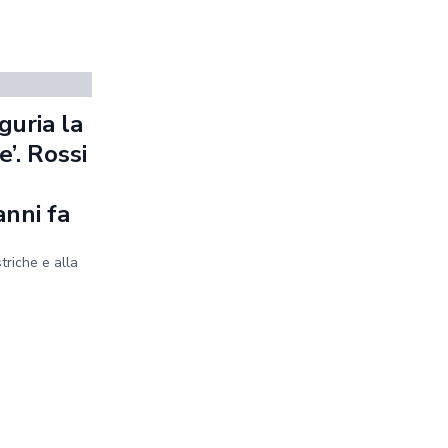
guria la
’. Rossi
anni fa
striche e alla