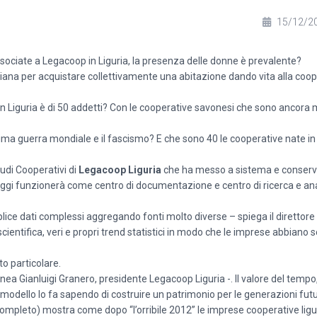
15/12/2
ssociate a Legacoop in Liguria, la presenza delle donne è prevalente?
liana per acquistare collettivamente una abitazione dando vita alla coo
in Liguria è di 50 addetti? Con le cooperative savonesi che sono ancor
ima guerra mondiale e il fascismo? E che sono 40 le cooperative nate in 
tudi Cooperativi di
Legacoop Liguria
che ha messo a sistema e conserva
a oggi funzionerà come centro di documentazione e centro di ricerca e anal
ce dati complessi aggregando fonti molto diverse – spiega il direttore 
ientifica, veri e propri trend statistici in modo che le imprese abbiano 
o particolare.
inea Gianluigi Granero, presidente Legacoop Liguria -. Il valore del tempo,
odello lo fa sapendo di costruire un patrimonio per le generazioni futur
 completo) mostra come dopo “l’orribile 2012” le imprese cooperative lig