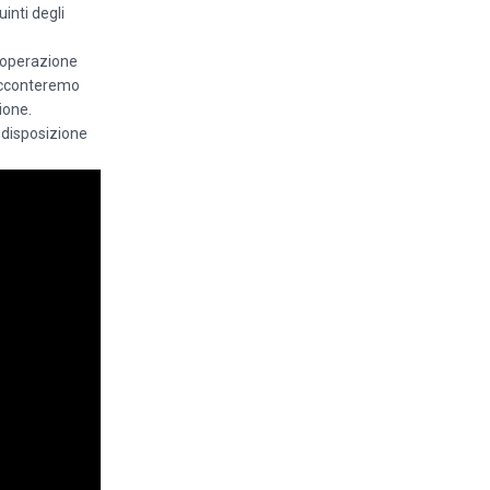
inti degli
cooperazione
racconteremo
ione.
 disposizione