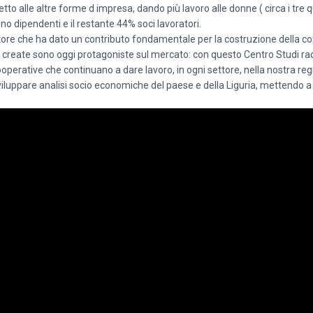
 alle altre forme d impresa, dando più lavoro alle donne ( circa i tre qu
no dipendenti e il restante 44% soci lavoratori.
eratore che ha dato un contributo fondamentale per la costruzione della 
 lui create sono oggi protagoniste sul mercato: con questo Centro Studi 
operative che continuano a dare lavoro, in ogni settore, nella nostra reg
iluppare analisi socio economiche del paese e della Liguria, mettendo a