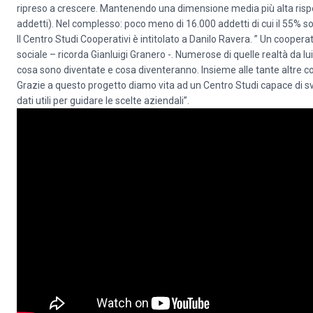
ripreso a crescere. Mantenendo una dimensione media più alta rispetto
addetti). Nel complesso: poco meno di 16.000 addetti di cui il 55% so
Il Centro Studi Cooperativi è intitolato a Danilo Ravera. ” Un coop
sociale – ricorda Gianluigi Granero -. Numerose di quelle realtà da
cosa sono diventate e cosa diventeranno. Insieme alle tante altre co
Grazie a questo progetto diamo vita ad un Centro Studi capace di sv
dati utili per guidare le scelte aziendali”.