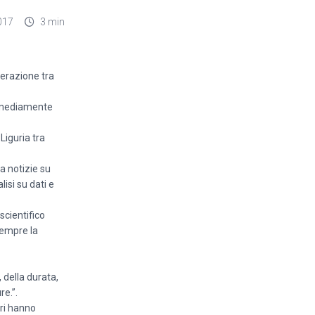
017
3 min
perazione tra
a mediamente
Liguria tra
 notizie su
isi su dati e
scientifico
sempre la
 della durata,
e.”.
uri hanno