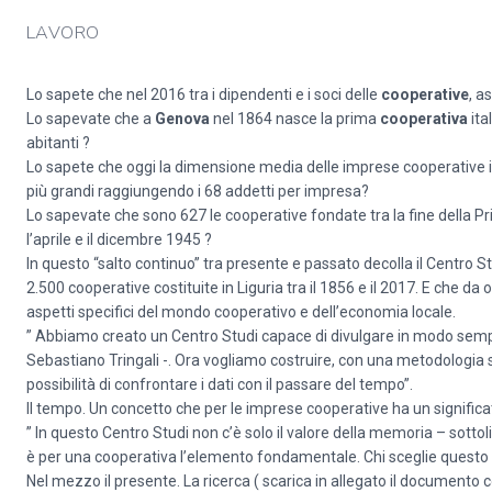
LAVORO
Lo sapete che nel 2016 tra i dipendenti e i soci delle
cooperative
, a
Lo sapevate che a
Genova
nel 1864 nasce la prima
cooperativa
ita
abitanti ?
Lo sapete che oggi la dimensione media delle imprese cooperative 
più grandi raggiungendo i 68 addetti per impresa?
Lo sapevate che sono 627 le cooperative fondate tra la fine della Pr
l’aprile e il dicembre 1945 ?
In questo “salto continuo” tra presente e passato decolla il Centro S
2.500 cooperative costituite in Liguria tra il 1856 e il 2017. E che d
aspetti specifici del mondo cooperativo e dell’economia locale.
” Abbiamo creato un Centro Studi capace di divulgare in modo sempli
Sebastiano Tringali -. Ora vogliamo costruire, con una metodologia sc
possibilità di confrontare i dati con il passare del tempo”.
Il tempo. Un concetto che per le imprese cooperative ha un significat
” In questo Centro Studi non c’è solo il valore della memoria – sottol
è per una cooperativa l’elemento fondamentale. Chi sceglie questo m
Nel mezzo il presente. La ricerca ( scarica in allegato il documento