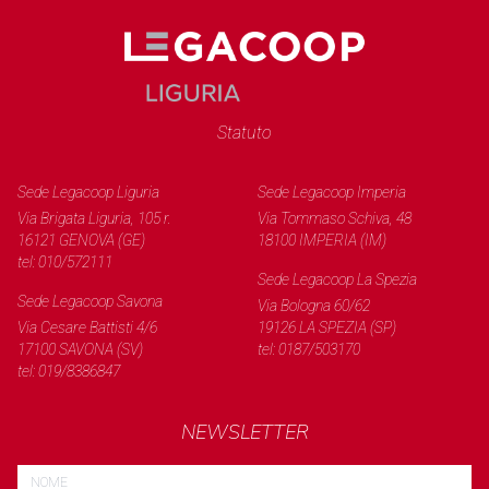
Statuto
Sede Legacoop Liguria
Sede Legacoop Imperia
Via Brigata Liguria, 105 r.
Via Tommaso Schiva, 48
16121 GENOVA (GE)
18100 IMPERIA (IM)
tel: 010/572111
Sede Legacoop La Spezia
Sede Legacoop Savona
Via Bologna 60/62
Via Cesare Battisti 4/6
19126 LA SPEZIA (SP)
17100 SAVONA (SV)
tel: 0187/503170
tel: 019/8386847
NEWSLETTER