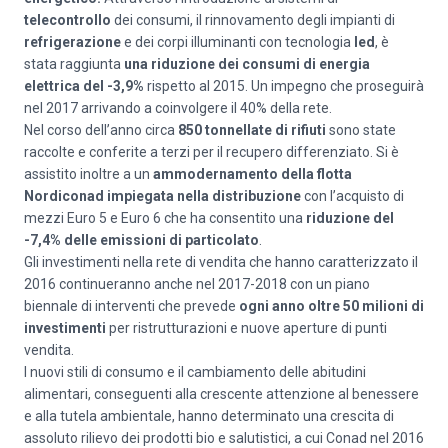
telecontrollo
dei consumi, il rinnovamento degli impianti di
refrigerazione
e dei corpi illuminanti con tecnologia
led
, è
stata raggiunta
una riduzione dei consumi di energia
elettrica del -3,9%
rispetto al 2015. Un impegno che proseguirà
nel 2017 arrivando a coinvolgere il 40% della rete.
Nel corso dell’anno circa
850 tonnellate di rifiuti
sono state
raccolte e conferite a terzi per il recupero differenziato. Si è
assistito inoltre a un
ammodernamento della flotta
Nordiconad impiegata nella distribuzione
con l’acquisto di
mezzi Euro 5 e Euro 6 che ha consentito una
riduzione del
-7,4% delle emissioni di particolato
.
Gli investimenti nella rete di vendita che hanno caratterizzato il
2016 continueranno anche nel 2017-2018 con un piano
biennale di interventi che prevede
ogni anno oltre 50 milioni di
investimenti
per ristrutturazioni e nuove aperture di punti
vendita.
I nuovi stili di consumo e il cambiamento delle abitudini
alimentari, conseguenti alla crescente attenzione al benessere
e alla tutela ambientale, hanno determinato una crescita di
assoluto rilievo dei prodotti bio e salutistici, a cui Conad nel 2016