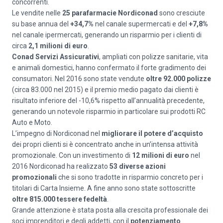
concorrenti.
Le vendite nelle
25 parafarmacie Nordiconad
sono cresciute
su base annua del
+34,7%
nel canale supermercati e del
+7,8%
nel canale ipermercati, generando un risparmio per i clienti di
circa
2,1 milioni di euro
.
Conad Servizi Assicurativi
, ampliati con polizze sanitarie, vita
e animali domestici, hanno confermato il forte gradimento dei
consumatori. Nel 2016 sono state vendute
oltre 92.000 polizze
(circa 83.000 nel 2015) e il premio medio pagato dai clienti è
risultato inferiore del -10,6% rispetto all’annualità precedente,
generando un notevole risparmio in particolare sui prodotti RC
Auto e Moto.
L’impegno di Nordiconad nel
migliorare il potere d’acquisto
dei propri clienti si è concentrato anche in un’intensa attività
promozionale. Con un investimento di
12 milioni di euro
nel
2016 Nordiconad ha realizzato
53 diverse azioni
promozionali
che si sono tradotte in risparmio concreto per i
titolari di Carta Insieme. A fine anno sono state sottoscritte
oltre
815.000 tessere fedeltà
.
Grande attenzione è stata posta alla crescita professionale dei
soci imprenditori e degli addetti, con il
potenziamento