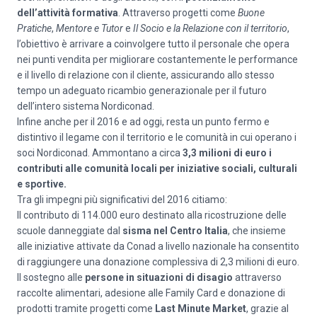
dell’attività formativa
. Attraverso progetti come
Buone
Pratiche
,
Mentore e Tutor
e
Il Socio e la Relazione con il territorio
,
l’obiettivo è arrivare a coinvolgere tutto il personale che opera
nei punti vendita per migliorare costantemente le performance
e il livello di relazione con il cliente, assicurando allo stesso
tempo un adeguato ricambio generazionale per il futuro
dell’intero sistema Nordiconad.
Infine anche per il 2016 e ad oggi, resta un punto fermo e
distintivo il legame con il territorio e le comunità in cui operano i
soci Nordiconad. Ammontano a circa
3,3 milioni di euro i
contributi alle comunità locali per iniziative sociali, culturali
e sportive.
Tra gli impegni più significativi del 2016 citiamo:
Il contributo di 114.000 euro destinato alla ricostruzione delle
scuole danneggiate dal
sisma nel Centro Italia
, che insieme
alle iniziative attivate da Conad a livello nazionale ha consentito
di raggiungere una donazione complessiva di 2,3 milioni di euro.
Il sostegno alle
persone in situazioni di disagio
attraverso
raccolte alimentari, adesione alle Family Card e donazione di
prodotti tramite progetti come
Last Minute Market
, grazie al