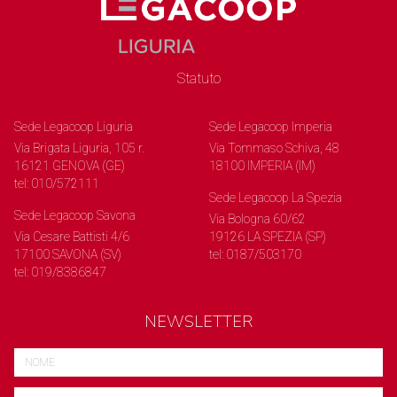
Statuto
Sede Legacoop Liguria
Sede Legacoop Imperia
Via Brigata Liguria, 105 r.
Via Tommaso Schiva, 48
16121 GENOVA (GE)
18100 IMPERIA (IM)
tel: 010/572111
Sede Legacoop La Spezia
Sede Legacoop Savona
Via Bologna 60/62
Via Cesare Battisti 4/6
19126 LA SPEZIA (SP)
17100 SAVONA (SV)
tel: 0187/503170
tel: 019/8386847
NEWSLETTER