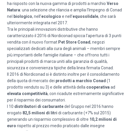
ha risposto con la nuova gamma di prodotti a marchio
Verso
Natura
: una selezione che rilancia e amplia l’Impegno di Conad
nel
biologico
, nell’
ecologico
e nell’
equosolidale
, che sarà
ulteriormente integrata nel 2017.
Tra le principali innovazioni distributive che hanno
caratterizzato il 2016 di Nordiconad spicca l’apertura di 3 punti
vendita con il nuovo format
Pet Store Conad
, negozi
specializzati dedicati alla cura degli animali – membri sempre
più importanti delle famiglie italiane – che offrono tutti i
principali prodotti di marca uniti alla garanzia di qualità,
sicurezza e convenienza tipiche della linea firmata Conad.
Il 2016 di Nordiconad si è distinto inoltre per il consolidamento
della quota di mercato dei
prodotti a marchio Conad
(1
prodotto venduto su 3) e delle attività della
cooperativa
ad
elevata competitività
, con ricadute estremamente significative
per il risparmio dei consumatori.
I 10
distributori di carburante
del Gruppo nel 2016 hanno
erogato
82,5 milioni di litri
di carburante (+7% sul 2015)
generando un risparmio complessivo di oltre
10,2 milioni di
euro
rispetto al prezzo medio praticato dalle insegne