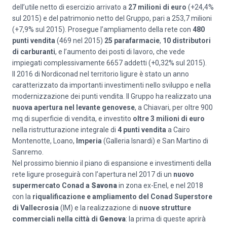
dell’utile netto di esercizio arrivato a
27 milioni di euro
(+24,4%
sul 2015) e del patrimonio netto del Gruppo, pari a 253,7 milioni
(+7,9% sul 2015). Prosegue l’ampliamento della rete con
480
punti vendita
(469 nel 2015)
25 parafarmacie
,
10 distributori
di carburanti
, e l’aumento dei posti di lavoro, che vede
impiegati complessivamente 6657 addetti (+0,32% sul 2015).
Il 2016 di Nordiconad nel territorio ligure è stato un anno
caratterizzato da importanti investimenti nello sviluppo e nella
modernizzazione dei punti vendita. Il Gruppo ha realizzato una
nuova apertura nel levante genovese
, a Chiavari, per oltre 900
mq di superficie di vendita, e investito
oltre 3 milioni di euro
nella ristrutturazione integrale di
4 punti vendita
a Cairo
Montenotte, Loano,
Imperia
(Galleria Isnardi) e San Martino di
Sanremo.
Nel prossimo biennio il piano di espansione e investimenti della
rete ligure proseguirà con l’apertura nel 2017 di un
nuovo
supermercato Conad a
Savona
in zona ex-Enel, e nel 2018
con la
riqualificazione e ampliamento del Conad Superstore
di Vallecrosia
(IM) e la realizzazione di
nuove strutture
commerciali nella città di
Genova
: la prima di queste aprirà