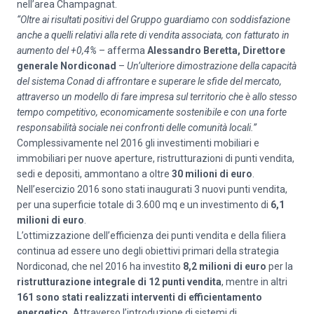
nell’area Champagnat.
“Oltre ai risultati positivi del Gruppo guardiamo con soddisfazione
anche a quelli relativi alla rete di vendita associata, con fatturato in
aumento del +0,4%
– afferma
Alessandro Beretta, Direttore
generale Nordiconad
–
Un’ulteriore dimostrazione della capacità
del sistema Conad di affrontare e superare le sfide del mercato,
attraverso un modello di fare impresa sul territorio che è allo stesso
tempo competitivo, economicamente sostenibile e con una forte
responsabilità sociale nei confronti delle comunità locali.”
Complessivamente nel 2016 gli investimenti mobiliari e
immobiliari per nuove aperture, ristrutturazioni di punti vendita,
sedi e depositi, ammontano a oltre
30 milioni di euro
.
Nell’esercizio 2016 sono stati inaugurati 3 nuovi punti vendita,
per una superficie totale di 3.600 mq e un investimento di
6,1
milioni di euro
.
L’ottimizzazione dell’efficienza dei punti vendita e della filiera
continua ad essere uno degli obiettivi primari della strategia
Nordiconad, che nel 2016 ha investito
8,2 milioni di euro
per la
ristrutturazione integrale di
12 punti vendita
, mentre in altri
161 sono stati realizzati interventi di efficientamento
energetico.
Attraverso l’introduzione di sistemi di