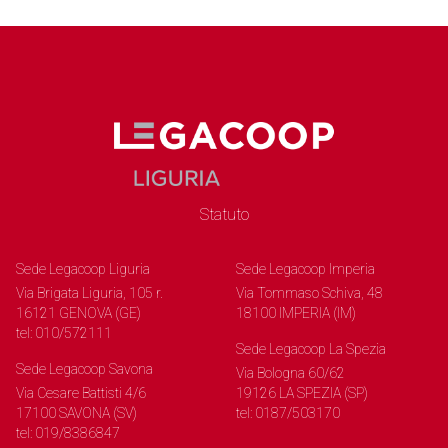
Statuto
Sede Legacoop Liguria
Sede Legacoop Imperia
Via Brigata Liguria, 105 r.
Via Tommaso Schiva, 48
16121 GENOVA (GE)
18100 IMPERIA (IM)
tel: 010/572111
Sede Legacoop La Spezia
Sede Legacoop Savona
Via Bologna 60/62
Via Cesare Battisti 4/6
19126 LA SPEZIA (SP)
17100 SAVONA (SV)
tel: 0187/503170
tel: 019/8386847