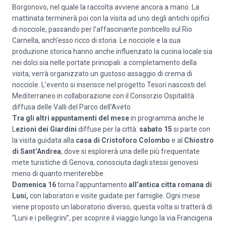
Borgonovo, nel quale la raccolta avviene ancora a mano. La
mattinata terminerà poi con la visita ad uno degli antichi opifici
di nocciole, passando per l'affascinante ponticello sul Rio
Carnella, anch'esso ricco di storia. Le nocciole e la sua
produzione storica hanno anche influenzato la cucina locale sia
nei dolci sia nelle portate principali: a completamento della
visita, verrà organizzato un gustoso assaggio di crema di
nocciole. L’evento si inserisce nel progetto Tesori nascosti del
Mediterraneo in collaborazione con il Consorzio Ospitalità
diffusa delle Valli del Parco dell’Aveto.
Tra gli altri appuntamenti del mese
in programma anche le
L
ezioni dei Giardini
diffuse per la città:
sabato 15
si parte con
la visita guidata alla
casa di Cristoforo Colombo
e al
Chiostro
di Sant’Andrea
, dove si esplorerà una delle più frequentate
mete turistiche di Genova, conosciuta dagli stessi genovesi
meno di quanto meriterebbe.
Domenica 16
torna l’appuntamento
all’antica citta romana di
Luni,
con laboratori e visite guidate per famiglie. Ogni mese
viene proposto un laboratorio diverso, questa volta si tratterà di
“Luni e i pellegrini”, per scoprire il viaggio lungo la via Francigena