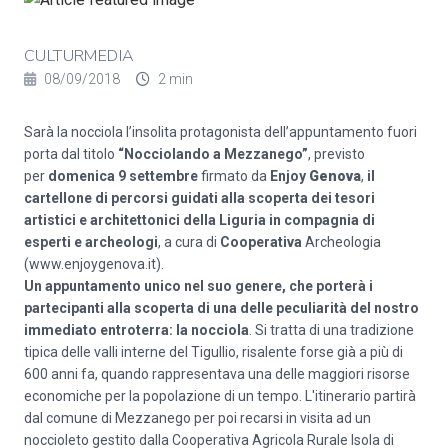
CULTURMEDIA
08/09/2018
2 min
Sarà la nocciola l’insolita protagonista dell’appuntamento fuori
porta dal titolo
“Nocciolando a Mezzanego”
, previsto
per
domenica 9 settembre
firmato da
Enjoy
Genova
,
il
cartellone di percorsi guidati alla scoperta dei tesori
artistici e architettonici della Liguria in compagnia di
esperti e archeologi
, a cura di
Cooperativa
Archeologia
(
www.enjoygenova.it)
.
Un appuntamento unico nel suo genere, che porterà i
partecipanti alla scoperta di una delle peculiarità del nostro
immediato entroterra: la nocciola
. Si tratta di una tradizione
tipica delle valli interne del Tigullio, risalente forse già a più di
600 anni fa, quando rappresentava una delle maggiori risorse
economiche per la popolazione di un tempo. L'itinerario partirà
dal comune di Mezzanego per poi recarsi in visita ad un
noccioleto gestito dalla Cooperativa Agricola Rurale Isola di