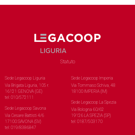
Statuto
Sede Legacoop Liguria
Sede Legacoop Imperia
Via Brigata Liguria, 105 r.
Via Tommaso Schiva, 48
16121 GENOVA (GE)
18100 IMPERIA (IM)
tel: 010/572111
Sede Legacoop La Spezia
Sede Legacoop Savona
Via Bologna 60/62
Via Cesare Battisti 4/6
19126 LA SPEZIA (SP)
17100 SAVONA (SV)
tel: 0187/503170
tel: 019/8386847