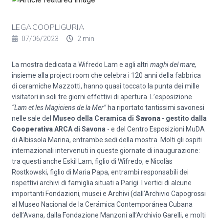
LEGACOOPLIGURIA
07/06/2023
2 min
La mostra dedicata a Wifredo Lam e agli altri
maghi del mare,
insieme alla project room che celebra i 120 anni della fabbrica
di ceramiche Mazzotti, hanno quasi toccato la punta dei mille
visitatori in soli tre giorni effettivi di apertura. L’esposizione
“
Lam et les Magiciens de la Mer
”
ha riportato tantissimi savonesi
nelle sale del
Museo della Ceramica di
Savona
-
gestito dalla
Cooperativa
ARCA di Savona
- e del Centro Esposizioni MuDA
di Albissola Marina, entrambe sedi della mostra. Molti gli ospiti
internazionali intervenuti in queste giornate di inaugurazione:
tra questi anche Eskil Lam, figlio di Wifredo, e Nicolàs
Rostkowski, figlio di Maria Papa, entrambi responsabili dei
rispettivi archivi di famiglia situati a Parigi. I vertici di alcune
importanti Fondazioni, musei e Archivi (dall’Archivio Capogrossi
al Museo Nacional de la Cerámica Contemporánea Cubana
dell’Avana, dalla Fondazione Manzoni all’Archivio Garelli, e molti