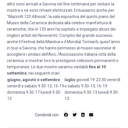
altri) sono arrivati a Savona nel fine settimana per visitare la
mostra e ne sono rimasti elettrizzati. Entusiasmo anche per
“
Mazzotti 120 Albisola
”
, la sala espositiva del quinto piano del
Museo della Ceramica dedicata alla celebre manifattura di
ceramiche, che in 120 anni ha ospitato e impiegato alcuni dei
migliori artisti del Novecento. Complici del grande successo
anche il Festival della Maiolica e il Mondial Tornianti, quest’anno
in tour a Savona, che hanno permesso al museo savonese di
accogliere i sindaci dell’Aicc, l’Associazione italiana città della
ceramica, e mostrar loro le prestigiose collezioni permanenti e
temporanee. Le due mostre saranno visitabili
fino al 10
settembre
, nei seguenti orari:
giugno, agosto e settembre
luglio
giovedì 19-23.30 venerdì
venerdì e sabato 9.30-13; 16-19
e sabato 9.30-13; 16-19
domenica 9.30-17 lunedì 9.30-
domenica 9.30-13 lunedì 9.30-
13
13
Condividi con: