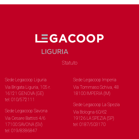
Statuto
Sede Legacoop Liguria
Sede Legacoop Imperia
Via Brigata Liguria, 105 r.
Via Tommaso Schiva, 48
16121 GENOVA (GE)
18100 IMPERIA (IM)
tel: 010/572111
Sede Legacoop La Spezia
Sede Legacoop Savona
Via Bologna 60/62
Via Cesare Battisti 4/6
19126 LA SPEZIA (SP)
17100 SAVONA (SV)
tel: 0187/503170
tel: 019/8386847