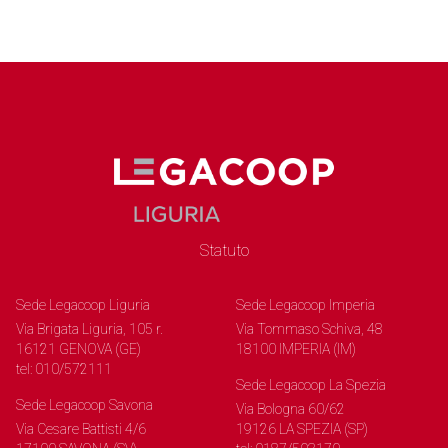
Statuto
Sede Legacoop Liguria
Sede Legacoop Imperia
Via Brigata Liguria, 105 r.
Via Tommaso Schiva, 48
16121 GENOVA (GE)
18100 IMPERIA (IM)
tel: 010/572111
Sede Legacoop La Spezia
Sede Legacoop Savona
Via Bologna 60/62
Via Cesare Battisti 4/6
19126 LA SPEZIA (SP)