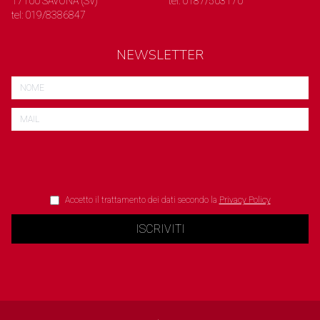
17100 SAVONA (SV)
tel: 0187/503170
tel: 019/8386847
NEWSLETTER
Accetto il trattamento dei dati secondo la
Privacy Policy
ISCRIVITI