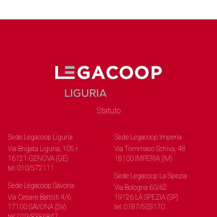
Statuto
Sede Legacoop Liguria
Sede Legacoop Imperia
Via Brigata Liguria, 105 r.
Via Tommaso Schiva, 48
16121 GENOVA (GE)
18100 IMPERIA (IM)
tel: 010/572111
Sede Legacoop La Spezia
Sede Legacoop Savona
Via Bologna 60/62
Via Cesare Battisti 4/6
19126 LA SPEZIA (SP)
17100 SAVONA (SV)
tel: 0187/503170
tel: 019/8386847