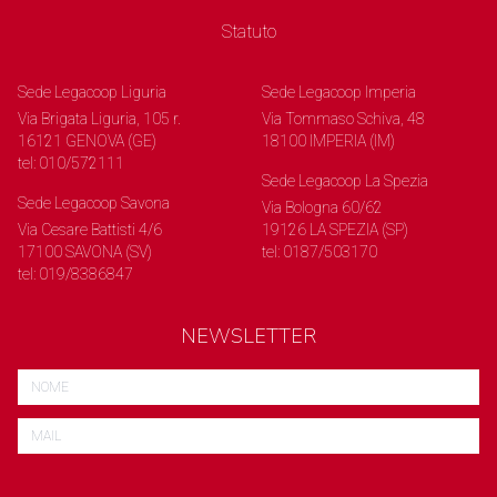
Statuto
Sede Legacoop Liguria
Sede Legacoop Imperia
Via Brigata Liguria, 105 r.
Via Tommaso Schiva, 48
16121 GENOVA (GE)
18100 IMPERIA (IM)
tel: 010/572111
Sede Legacoop La Spezia
Sede Legacoop Savona
Via Bologna 60/62
Via Cesare Battisti 4/6
19126 LA SPEZIA (SP)
17100 SAVONA (SV)
tel: 0187/503170
tel: 019/8386847
NEWSLETTER