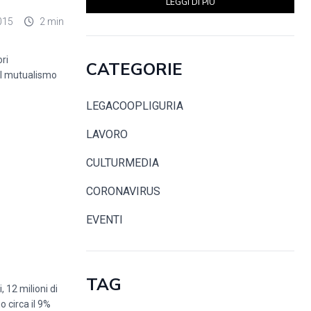
LEGGI DI PIÙ
015
2 min
ri
CATEGORIE
del mutualismo
LEGACOOPLIGURIA
LAVORO
CULTURMEDIA
CORONAVIRUS
EVENTI
TAG
 12 milioni di
o circa il 9%