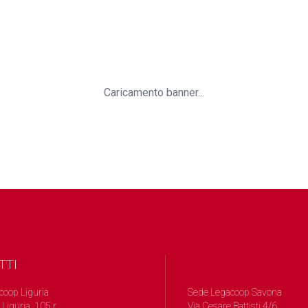
Caricamento banner...
TTI
coop Liguria
Sede Legacoop Savona
 Liguria, 105 r.
Via Cesare Battisti 4/6