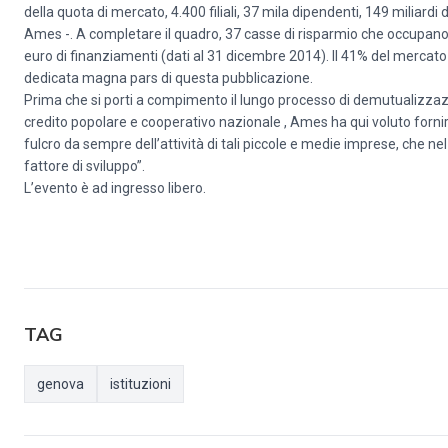
della quota di mercato, 4.400 filiali, 37 mila dipendenti, 149 miliardi
Ames -. A completare il quadro, 37 casse di risparmio che occupano l’
euro di finanziamenti (dati al 31 dicembre 2014). Il 41% del mercato c
dedicata magna pars di questa pubblicazione.
Prima che si porti a compimento il lungo processo di demutualizzazi
credito popolare e cooperativo nazionale , Ames ha qui voluto fornire
fulcro da sempre dell’attività di tali piccole e medie imprese, che ne
fattore di sviluppo”.
L’evento è ad ingresso libero.
TAG
genova
istituzioni