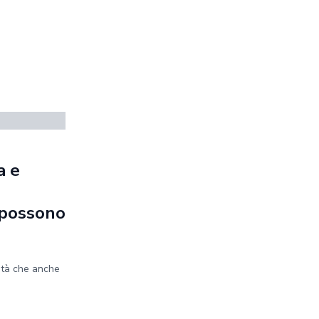
a e
e possono
ità che anche