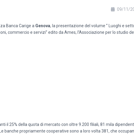
09/11/2
anza Banca Carige a
Genova
, la presentazione del volume ” Luoghi e setto
ioni, commercio e servizi” edito da Ames, l’Associazione per lo studio 
i il 25% della quota di mercato con oltre 9.200 filiali, 81 mila dipendenti,
nti. Le banche propriamente cooperative sono a loro volta 381, che occupan