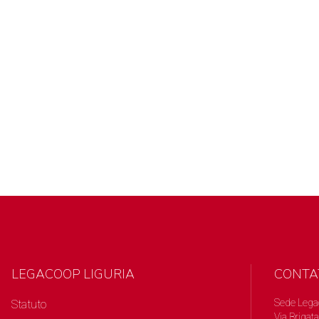
LEGACOOP LIGURIA
CONTA
Sede Lega
Statuto
Via Brigata