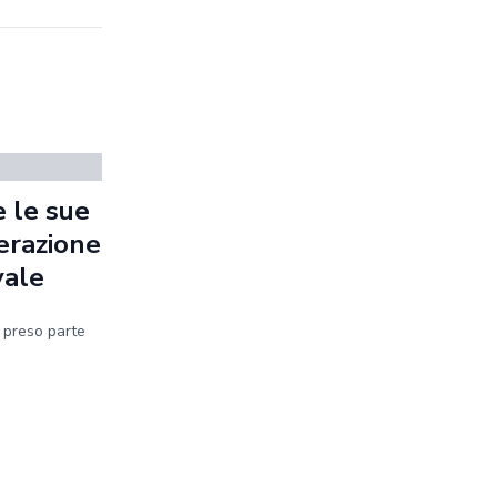
 le sue
erazione
vale
a preso parte