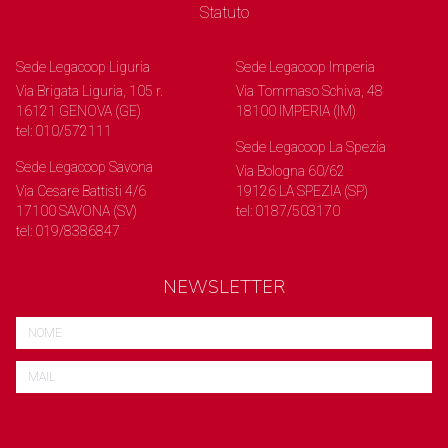
Statuto
Sede Legacoop Liguria
Sede Legacoop Imperia
Via Brigata Liguria, 105 r.
Via Tommaso Schiva, 48
16121 GENOVA (GE)
18100 IMPERIA (IM)
tel: 010/572111
Sede Legacoop La Spezia
Sede Legacoop Savona
Via Bologna 60/62
Via Cesare Battisti 4/6
19126 LA SPEZIA (SP)
17100 SAVONA (SV)
tel: 0187/503170
tel: 019/8386847
NEWSLETTER