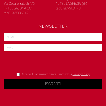
Via Cesare Battisti 4/6
19126 LA SPEZIA (SP)
17100 SAVONA (SV)
tel: 0187/503170
tel: 019/8386847
NEWSLETTER
Accetto il trattamento dei dati secondo la
Privacy Policy
ISCRIVITI