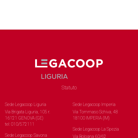
Statuto
Sede Legacoop Liguria
Sede Legacoop Imperia
Via Brigata Liguria, 105 r.
Via Tommaso Schiva, 48
16121 GENOVA (GE)
18100 IMPERIA (IM)
tel: 010/572111
Sede Legacoop La Spezia
Sede Legacoop Savona
Via Bologna 60/62