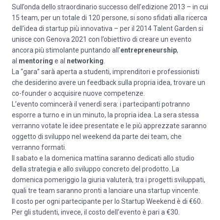
Sull’onda dello straordinario successo dell’edizione 2013 – in cui
15 team, per un totale di 120 persone, si sono sfidati alla ricerca
dell’idea di startup più innovativa – per il 2014 Talent Garden si
unisce con Genova 2021 con l’obiettivo di creare un evento
ancora più stimolante puntando all’
entrepreneurship
,
al
mentoring
e al
networking
.
La “gara” sarà aperta a studenti, imprenditori e professionisti
che desiderino avere un feedback sulla propria idea, trovare un
co-founder o acquisire nuove competenze.
L’evento comincerà il venerdì sera: i partecipanti potranno
esporre a turno e in un minuto, la propria idea. La sera stessa
verranno votate le idee presentate e le più apprezzate saranno
oggetto di sviluppo nel weekend da parte dei team, che
verranno formati.
Il sabato e la domenica mattina saranno dedicati allo studio
della strategia e allo sviluppo concreto del prodotto. La
domenica pomeriggio la giuria valuterà, tra i progetti sviluppati,
quali tre team saranno pronti a lanciare una startup vincente.
Il costo per ogni partecipante per lo Startup Weekend è di €60.
Per gli studenti, invece, il costo dell’evento è pari a €30.