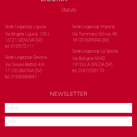
Statuto
Sede Legacoop Liguria
Sede Legacoop Imperia
Via Brigata Liguria, 105 r.
Via Tommaso Schiva, 48
16121 GENOVA (GE)
18100 IMPERIA (IM)
tel: 010/572111
Sede Legacoop La Spezia
Sede Legacoop Savona
Via Bologna 60/62
Via Cesare Battisti 4/6
19126 LA SPEZIA (SP)
17100 SAVONA (SV)
tel: 0187/503170
tel: 019/8386847
NEWSLETTER