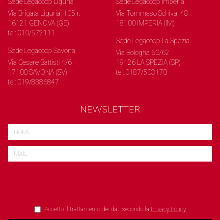
Sede Legacoop Liguria
Sede Legacoop Imperia
Via Brigata Liguria, 105 r.
Via Tommaso Schiva, 48
16121 GENOVA (GE)
18100 IMPERIA (IM)
tel: 010/572111
Sede Legacoop La Spezia
Sede Legacoop Savona
Via Bologna 60/62
Via Cesare Battisti 4/6
19126 LA SPEZIA (SP)
17100 SAVONA (SV)
tel: 0187/503170
tel: 019/8386847
NEWSLETTER
Accetto il trattamento dei dati secondo la
Privacy Policy