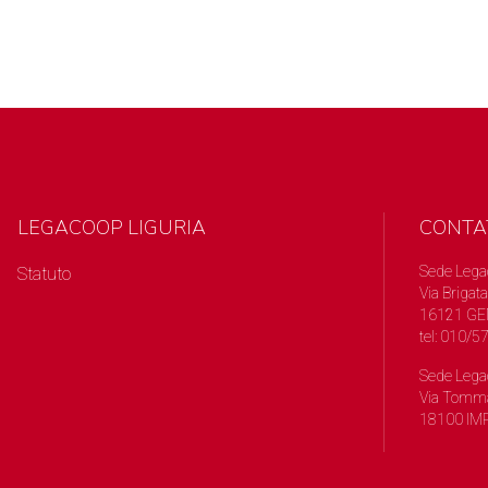
LEGACOOP LIGURIA
CONTA
Sede Lega
Statuto
Via Brigata
16121 GE
tel: 010/
Sede Lega
Via Tomma
18100 IMP