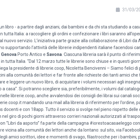
31/03/2
re un libro - a partire dagli anziani, dai bambini e da chi sta studiando a cas
n tutta Italia: a raccogliere gli ordini e confezionare i libri saranno all’op
nuovo servizio. L’iniziativa parte grazie alla collaborazione di Libri da 
 supportando l’attività delle librerie indipendenti italiane facendosi cari
i
Genova
Porto Antico e
Savona
. Ciascuna libreria sarà il punto di riferi
 tutta Italia. “Dal 12 marzo tutte le librerie sono chiuse e in questi giorn
ga la presidente di librerie.coop, Nicoletta Bencivenni – Siamo felici di
cini alla comunità dei lettori e far fronte alle richieste dei tanti amici ch
gliare e leggere un nuovo libro, di acquistare i volumi necessari agli insegna
o a casa”. Si potranno scegliere sia, preferibilmente, i volumi dal catalogo
elle librerie.coop, anche avvalendosi dei consigli dei librai sui canali soci
brerie.coop.it mandando una mail alla libreria di riferimento per l’ordine,
us docenti e con 18app. Tutto il servizio si svolge nel pieno rispetto delle 
nel giro di pochi giorni attraverso corrieri nazionali autorizzati al traspo
o con “Libri da asporto” fa parte della campagna #iorestoacasaeleggo con
re vicina alla comunità dei lettori anche da lontano: sul sito, via Facebo
 degli amici scrittori, idee e momenti di svago, filastrocche per i bambini, p