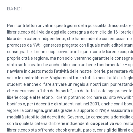
BANDI
Per i tanti lettori privati in questi giorni della possibilità di acquista
librerie.coop dà il via da oggi alla consegna a domicilio da 16 librerie i
librai della catena indipendente, che hanno aderito con entusiasmo al 
promosso da NW: il generoso progetto con il quale molti editori stanno
consegna. Le librerie.coop coinvolte in Liguria sono le librerie.coop d
propria città e regione, ma non solo: verranno garantite le consegne in
stato sottolineato che anche i libri sono un bene fondamentale – spie
riavviare in questo modo l’attività delle nostre librerie, per restare vi
solito le nostre librerie. Vogliamo offrire a tutti la possibilità di sfo
studenti e anche di fare arrivare un regalo ai nostri cari, pur restand
che aderiscono a “Libri da Asporto”, sia da tutto il catalogo presente n
liberie.coop e al telefono. I clienti potranno ordinare sul sito www.li
bonifico o, per i docenti e gli studenti nati nel 2001, anche con il bon
vigore; la consegna, gratuita grazie al supporto di NW, è assicurata in 
modalità stabilite dai decreti del Governo,. La consegna a domicili
con la quale la catena di librerie indipendenti
cooperativa
vuol resta
librerie.coop sta offrendo ebook gratuiti, parole, consigli dei librai e