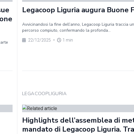
sue
Legacoop Liguria augura Buone 
ione
Avvicinandosi la fine dell’anno, Legacoop Liguria traccia un
percorso compiuto, confermando la profonda...
22/12/2025
•
1 min
parte
LEGACOOPLIGURIA
Highlights dell’assemblea di me
mandato di Legacoop Liguria. Tr