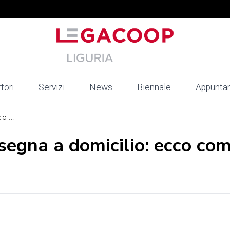
tori
Servizi
News
Biennale
Appunta
o ...
nsegna a domicilio: ecco co