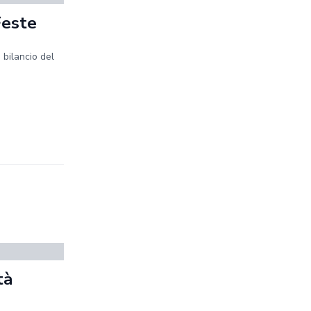
Feste
 bilancio del
tà
a