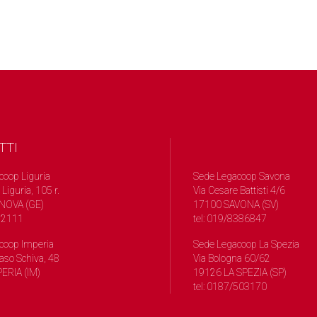
TTI
coop Liguria
Sede Legacoop Savona
 Liguria, 105 r.
Via Cesare Battisti 4/6
NOVA (GE)
17100 SAVONA (SV)
572111
tel: 019/8386847
coop Imperia
Sede Legacoop La Spezia
so Schiva, 48
Via Bologna 60/62
ERIA (IM)
19126 LA SPEZIA (SP)
tel: 0187/503170