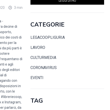
LEGGI DI PIÙ
020
3 min
a -
CATEGORIE
era decine di
Asporto,
LEGACOOPLIGURIA
co dei costi di
mento per la
LAVORO
i da più parti è
 potere
CULTURMEDIA
e frequentano di
nti e agli
CORONAVIRUS
 degli editori
al di
EVENTI
 pagando con
disposizioni in
rto, con le
 #libreriecoop,
TAG
ok e Instagram,
er parlarci, da