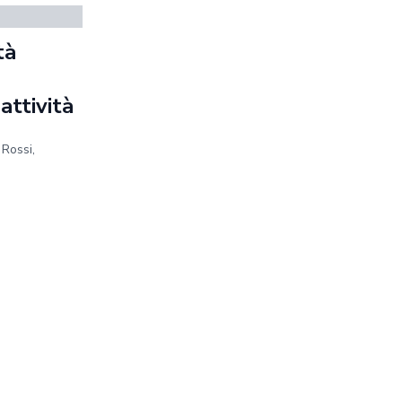
tà
a
 attività
 Rossi,