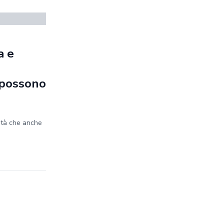
a e
e possono
ità che anche