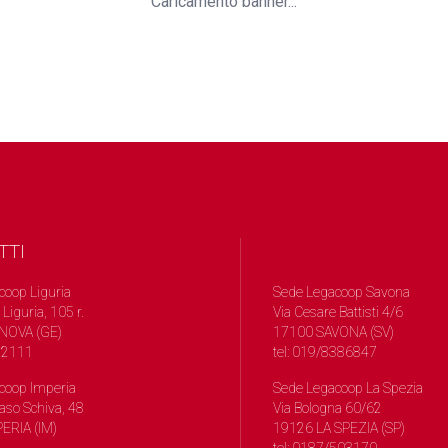
Caricamento banner...
TTI
coop Liguria
Sede Legacoop Savona
 Liguria, 105 r.
Via Cesare Battisti 4/6
NOVA (GE)
17100 SAVONA (SV)
572111
tel: 019/8386847
coop Imperia
Sede Legacoop La Spezia
so Schiva, 48
Via Bologna 60/62
ERIA (IM)
19126 LA SPEZIA (SP)