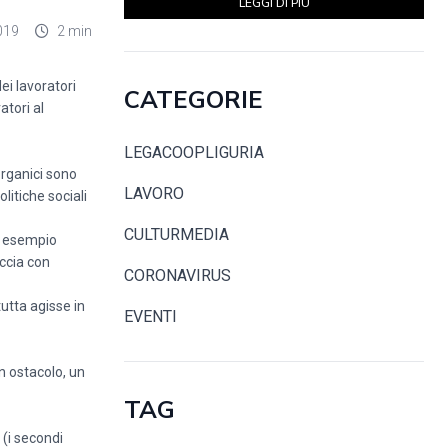
LEGGI DI PIÙ
019
2 min
i lavoratori
CATEGORIE
atori al
LEGACOOPLIGURIA
organici sono
LAVORO
litiche sociali
CULTURMEDIA
mo esempio
eccia con
CORONAVIRUS
tutta agisse in
EVENTI
un ostacolo, un
TAG
 (i secondi