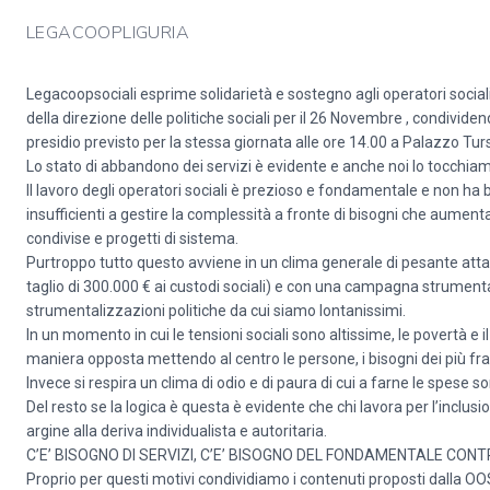
LEGACOOPLIGURIA
Legacoopsociali esprime solidarietà e sostegno agli operatori socia
della direzione delle politiche sociali per il 26 Novembre , condividen
presidio previsto per la stessa giornata alle ore 14.00 a Palazzo Turs
Lo stato di abbandono dei servizi è evidente e anche noi lo tocchiam
Il lavoro degli operatori sociali è prezioso e fondamentale e non ha
insufficienti a gestire la complessità a fronte di bisogni che aumentano
condivise e progetti di sistema.
Purtroppo tutto questo avviene in un clima generale di pesante attacc
taglio di 300.000 € ai custodi sociali) e con una campagna strumentale
strumentalizzazioni politiche da cui siamo lontanissimi.
In un momento in cui le tensioni sociali sono altissime, le povertà e i
maniera opposta mettendo al centro le persone, i bisogni dei più frag
Invece si respira un clima di odio e di paura di cui a farne le spese son
Del resto se la logica è questa è evidente che chi lavora per l’inclusi
argine alla deriva individualista e autoritaria.
C’E’ BISOGNO DI SERVIZI, C’E’ BISOGNO DEL FONDAMENTALE CONT
Proprio per questi motivi condividiamo i contenuti proposti dalla OOSS