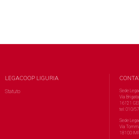
LEGACOOP LIGURIA
CONTA
Sede Lega
Statuto
Via Brigata
16121 GE
tel: 010/
Sede Lega
Via Tomma
18100 IMP