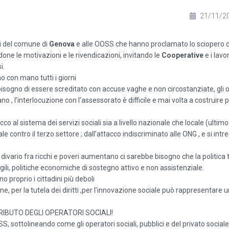
21/11/2
li del comune di
Genova
e alle OOSS che hanno proclamato lo sciopero de
done le motivazioni e le rivendicazioni, invitando le
Cooperative
e i lavor
i.
o con mano tutti i giorni
 bisogno di essere screditato con accuse vaghe e non circostanziate, gli 
 , l’interlocuzione con l’assessorato è difficile e mai volta a costruire po
o al sistema dei servizi sociali sia a livello nazionale che locale (ulti
 contro il terzo settore ; dall’attacco indiscriminato alle ONG , e si intr
l divario fra ricchi e poveri aumentano ci sarebbe bisogno che la politica 
ili, politiche economiche di sostegno attivo e non assistenziale.
o proprio i cittadini più deboli
one, per la tutela dei diritti ,per l’innovazione sociale può rappresentare 
RIBUTO DEGLI OPERATORI SOCIALI!
, sottolineando come gli operatori sociali, pubblici e del privato sociale