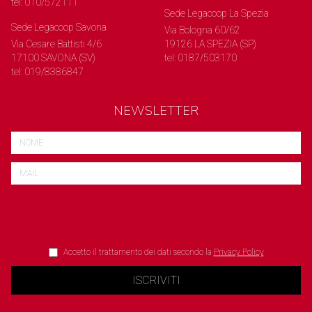
tel: 010/572111
Sede Legacoop La Spezia
Sede Legacoop Savona
Via Bologna 60/62
Via Cesare Battisti 4/6
19126 LA SPEZIA (SP)
17100 SAVONA (SV)
tel: 0187/503170
tel: 019/8386847
NEWSLETTER
Accetto il trattamento dei dati secondo la
Privacy Policy
ISCRIVITI