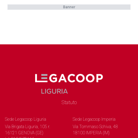
Banner
Statuto
Sede Legacoop Liguria
Sede Legacoop Imperia
Via Brigata Liguria, 105 r.
Via Tommaso Schiva, 48
16121 GENOVA (GE)
18100 IMPERIA (IM)