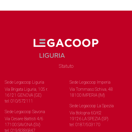
Statuto
Sede Legacoop Liguria
Sede Legacoop Imperia
Via Brigata Liguria, 105 r.
Via Tommaso Schiva, 48
16121 GENOVA (GE)
18100 IMPERIA (IM)
tel: 010/572111
Sede Legacoop La Spezia
Sede Legacoop Savona
Via Bologna 60/62
Via Cesare Battisti 4/6
19126 LA SPEZIA (SP)
17100 SAVONA (SV)
tel: 0187/503170
tel: 019/8386847