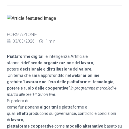
FORMAZIONE
03/03/2026
1 min
Piattaforme digitali
e Intelligenza Artificiale
stanno
ridefinendo organizzazione
del
lavoro
,
potere
decisionale
e
distribuzione
del
valore
.
Un tema che sarà approfondito nel
webinar online
gratuito
"
Lavorare nell’era delle piattaforme:
tecnologia,
potere e ruolo delle cooperative
” in programma mercoledì 4
marzo alle ore 14.30 on line.
Si parlerà di:
come funzionano
algoritmi
e piattaforme e
quali
effetti
producono su governance, controllo e condizioni
di
lavoro
;
piattaforme cooperative
come
modello alternativo
basato su