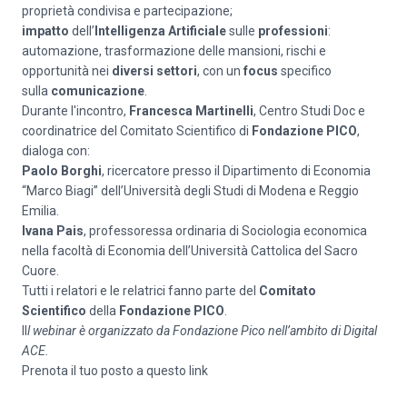
proprietà condivisa e partecipazione;
impatto
dell’
Intelligenza Artificiale
sulle
professioni
:
automazione, trasformazione delle mansioni, rischi e
opportunità nei
diversi settori
, con un
focus
specifico
sulla
comunicazione
.
Durante l'incontro,
Francesca Martinelli
, Centro Studi Doc e
coordinatrice del Comitato Scientifico di
Fondazione PICO
,
dialoga con:
Paolo Borghi
, ricercatore presso il Dipartimento di Economia
“Marco Biagi” dell’Università degli Studi di Modena e Reggio
Emilia.
Ivana Pais
, professoressa ordinaria di Sociologia economica
nella facoltà di Economia dell’Università Cattolica del Sacro
Cuore.
Tutti i relatori e le relatrici fanno parte del
Comitato
Scientifico
della
Fondazione PICO
.
Il
l webinar è organizzato da Fondazione Pico nell’ambito di Digital
ACE.
Prenota il tuo posto a questo
link