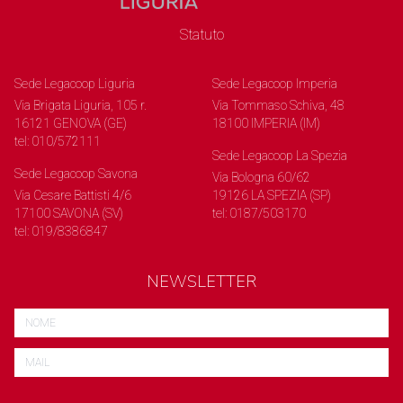
Statuto
Sede Legacoop Liguria
Sede Legacoop Imperia
Via Brigata Liguria, 105 r.
Via Tommaso Schiva, 48
16121 GENOVA (GE)
18100 IMPERIA (IM)
tel: 010/572111
Sede Legacoop La Spezia
Sede Legacoop Savona
Via Bologna 60/62
Via Cesare Battisti 4/6
19126 LA SPEZIA (SP)
17100 SAVONA (SV)
tel: 0187/503170
tel: 019/8386847
NEWSLETTER