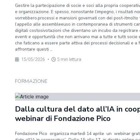
Gestire la partecipazione di socie e soci alla propria cooperati
e organizzazione. E spesso, nonostante l’impegno, i risultati no
vorrebbero.processi e mansioni governati con dei post-itmolto
l’appello alle assembleeuso in contemporanea di strumenti car
digitali costosivotazioni che diventano un incubo da registrar
eventi e opportunità che non arrivano mai a tutte e tutti socie 
che faticano a essere parte attiva dei processi decisionali e a f
affrontare questi ...
15/05/2026
•
5 min lettura
FORMAZIONE
Dalla cultura del dato all’IA in coo
webinar di Fondazione Pico
Fondazione Pico organizza martedì 14 aprile un webinar gratu
dato all’IA in cooperativa” Dalle 15 alle 17 in diretta online 