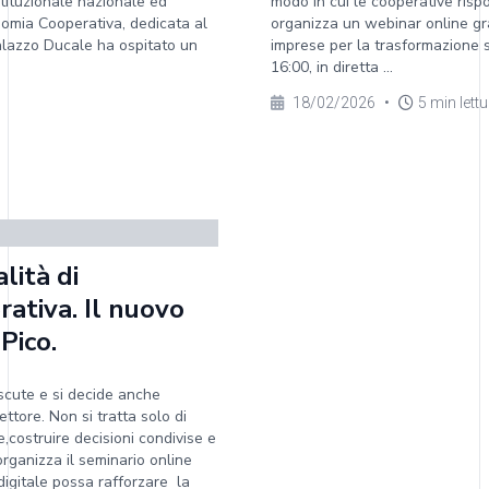
stituzionale nazionale ed
modo in cui le cooperative risp
omia Cooperativa, dedicata al
organizza un webinar online gra
Palazzo Ducale ha ospitato un
imprese per la trasformazione 
16:00, in diretta ...
18/02/2026
•
5 min lett
lità di
ativa. Il nuovo
Pico.
iscute e si decide anche
ttore. Non si tratta solo di
,costruire decisioni condivise e
organizza il seminario online
digitale possa rafforzare la