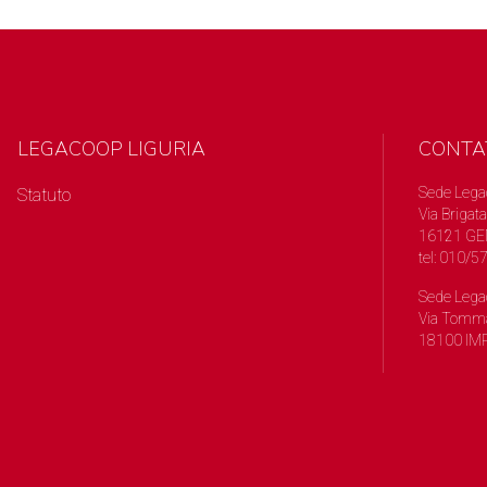
LEGACOOP LIGURIA
CONTA
Sede Lega
Statuto
Via Brigata
16121 GE
tel: 010/
Sede Lega
Via Tomma
18100 IMP