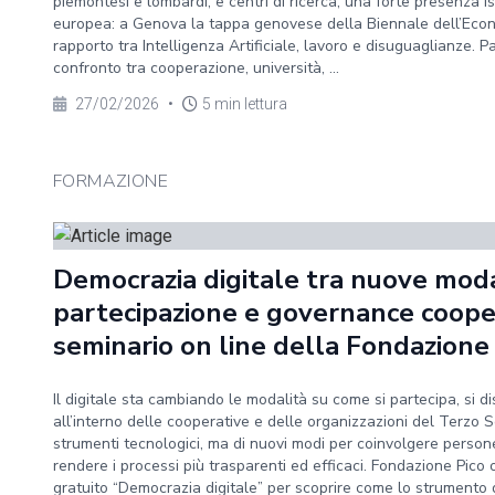
piemontesi e lombardi, e centri di ricerca, una forte presenza i
europea: a Genova la tappa genovese della Biennale dell’Econ
rapporto tra Intelligenza Artificiale, lavoro e disuguaglianze. 
confronto tra cooperazione, università, ...
27/02/2026
•
5 min lettura
FORMAZIONE
Democrazia digitale tra nuove moda
partecipazione e governance cooper
seminario on line della Fondazione 
Il digitale sta cambiando le modalità su come si partecipa, si d
all’interno delle cooperative e delle organizzazioni del Terzo Se
strumenti tecnologici, ma di nuovi modi per coinvolgere persone
rendere i processi più trasparenti ed efficaci. Fondazione Pico 
gratuito “Democrazia digitale” per scoprire come lo strumento 