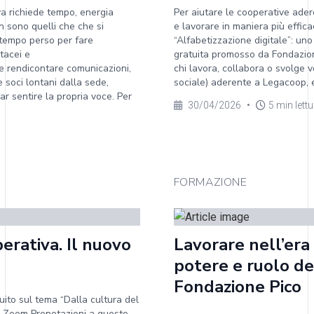
va richiede tempo, energia
Per aiutare le cooperative ader
n sono quelli che che si
e lavorare in maniera più effica
 tempo perso per fare
“Alfabetizzazione digitale”: un
tacei e
gratuita promosso da Fondazione
e e rendicontare comunicazioni,
chi lavora, collabora o svolge 
e soci lontani dalla sede,
sociale) aderente a Legacoop, e 
ar sentire la propria voce. Per
30/04/2026
•
5 min lett
FORMAZIONE
perativa. Il nuovo
Lavorare nell’era
potere e ruolo de
Fondazione Pico
ito sul tema “Dalla cultura del
su Zoom Prenotazioni a questo