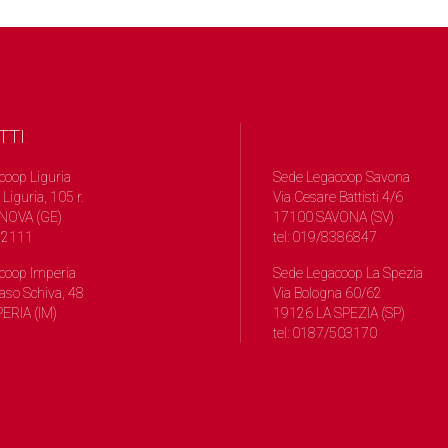
TTI
coop Liguria
Sede Legacoop Savona
 Liguria, 105 r.
Via Cesare Battisti 4/6
NOVA (GE)
17100 SAVONA (SV)
572111
tel: 019/8386847
coop Imperia
Sede Legacoop La Spezia
so Schiva, 48
Via Bologna 60/62
ERIA (IM)
19126 LA SPEZIA (SP)
tel: 0187/503170