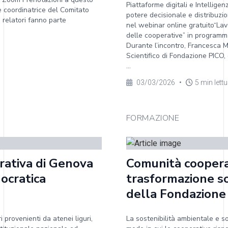
Piattaforme digitali e Intellige
e coordinatrice del Comitato
potere decisionale e distribuz
i relatori fanno parte
nel webinar online gratuito“Lav
delle cooperative” in programma
Durante l’incontro, Francesca M
Scientifico di Fondazione PICO, 
...
03/03/2026
•
5 min lett
FORMAZIONE
rativa di Genova
Comunità coopera
ocratica
trasformazione so
della Fondazione
i provenienti da atenei liguri,
La sostenibilità ambientale e so