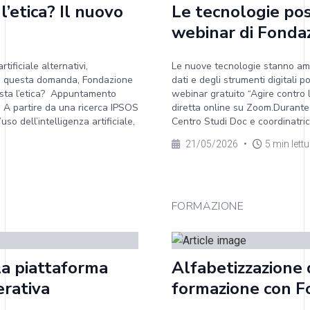
 l’etica? Il nuovo
Le tecnologie pos
webinar di Fonda
ificiale alternativi,
Le nuove tecnologie stanno amp
re a questa domanda, Fondazione
dati e degli strumenti digitali
 basta l’etica? Appuntamento
webinar gratuito “Agire contro
. A partire da una ricerca IPSOS
diretta online su Zoom.Durante l
o dell’intelligenza artificiale,
Centro Studi Doc e coordinatrice
21/05/2026
•
5 min lett
FORMAZIONE
la piattaforma
Alfabetizzazione 
erativa
formazione con F