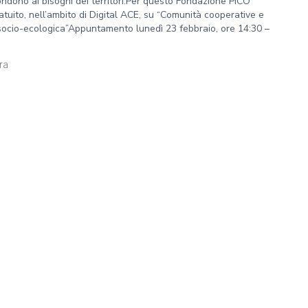
ondono ai bisogni dei territori.Per questo Fondazione PICO
tuito, nell’ambito di Digital ACE, su “Comunità cooperative e
socio-ecologica”Appuntamento lunedì 23 febbraio, ore 14:30 –
ura