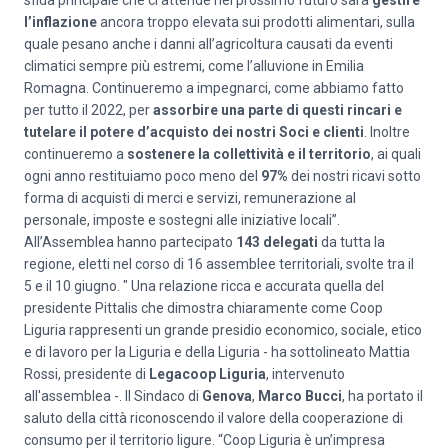
sfida principale che ci attende nel prossimo futuro sarà
gestire
l’inflazione
ancora troppo elevata sui prodotti alimentari, sulla
quale pesano anche i danni all’agricoltura causati da eventi
climatici sempre più estremi, come l’alluvione in Emilia
Romagna. Continueremo a impegnarci, come abbiamo fatto
per tutto il 2022, per
assorbire una parte di questi rincari e
tutelare il potere d’acquisto dei nostri Soci e clienti
. Inoltre
continueremo a
sostenere la collettività e il territorio
, ai quali
ogni anno restituiamo poco meno del
97%
dei nostri ricavi sotto
forma di acquisti di merci e servizi, remunerazione al
personale, imposte e sostegni alle iniziative locali”.
All’Assemblea hanno partecipato
143 delegati
da tutta la
regione, eletti nel corso di 16 assemblee territoriali, svolte tra il
5 e il 10 giugno. " Una relazione ricca e accurata quella del
presidente Pittalis che dimostra chiaramente come Coop
Liguria rappresenti un grande presidio economico, sociale, etico
e di lavoro per la Liguria e della Liguria - ha sottolineato Mattia
Rossi, presidente di
Legacoop Liguria
, intervenuto
all'assemblea -. Il Sindaco di
Genova
,
Marco Bucci
, ha portato il
saluto della città riconoscendo il valore della cooperazione di
consumo per il territorio ligure. “Coop Liguria è un’impresa