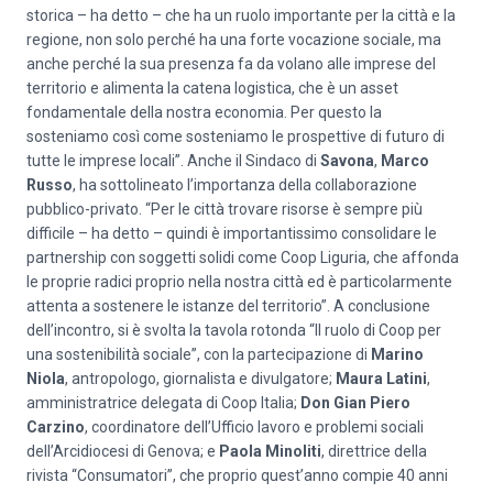
storica – ha detto – che ha un ruolo importante per la città e la
regione, non solo perché ha una forte vocazione sociale, ma
anche perché la sua presenza fa da volano alle imprese del
territorio e alimenta la catena logistica, che è un asset
fondamentale della nostra economia. Per questo la
sosteniamo così come sosteniamo le prospettive di futuro di
tutte le imprese locali”. Anche il Sindaco di
Savona
,
Marco
Russo
, ha sottolineato l’importanza della collaborazione
pubblico-privato. “Per le città trovare risorse è sempre più
difficile – ha detto – quindi è importantissimo consolidare le
partnership con soggetti solidi come Coop Liguria, che affonda
le proprie radici proprio nella nostra città ed è particolarmente
attenta a sostenere le istanze del territorio”. A conclusione
dell’incontro, si è svolta la tavola rotonda “Il ruolo di Coop per
una sostenibilità sociale”, con la partecipazione di
Marino
Niola
, antropologo, giornalista e divulgatore;
Maura Latini
,
amministratrice delegata di Coop Italia;
Don Gian Piero
Carzino
, coordinatore dell’Ufficio lavoro e problemi sociali
dell’Arcidiocesi di Genova; e
Paola Minoliti
, direttrice della
rivista “Consumatori”, che proprio quest’anno compie 40 anni