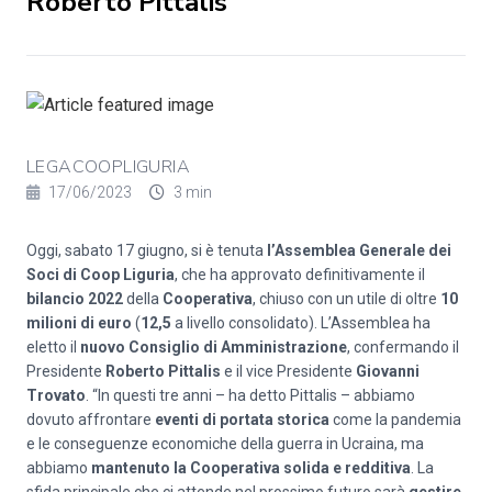
Roberto Pittalis
LEGACOOPLIGURIA
17/06/2023
3 min
Oggi, sabato 17 giugno, si è tenuta
l’Assemblea Generale dei
Soci di Coop Liguria
, che ha approvato definitivamente il
bilancio 2022
della
Cooperativa
, chiuso con un utile di oltre
10
milioni di euro
(
12,5
a livello consolidato). L’Assemblea ha
eletto il
nuovo Consiglio di Amministrazione
, confermando il
Presidente
Roberto Pittalis
e il vice Presidente
Giovanni
Trovato
. “In questi tre anni – ha detto Pittalis – abbiamo
dovuto affrontare
eventi di portata storica
come la pandemia
e le conseguenze economiche della guerra in Ucraina, ma
abbiamo
mantenuto la Cooperativa solida e redditiva
. La