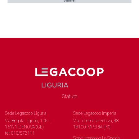
Banner
Statuto
Sede Legacoop Liguria
Sede Legacoop Imperia
Via Brigata Liguria, 105 r.
Via Tommaso Schiva, 48
16121 GENOVA (GE)
18100 IMPERIA (IM)
tel: 010/572111
Sede Legacoop La Spezia