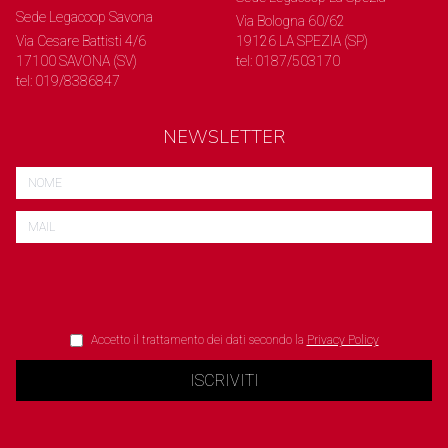
Sede Legacoop Savona
Via Bologna 60/62
Via Cesare Battisti 4/6
19126 LA SPEZIA (SP)
17100 SAVONA (SV)
tel: 0187/503170
tel: 019/8386847
NEWSLETTER
Accetto il trattamento dei dati secondo la
Privacy Policy
ISCRIVITI