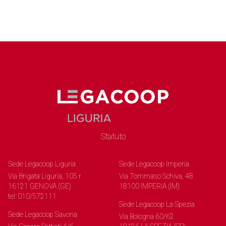
Statuto
Sede Legacoop Liguria
Sede Legacoop Imperia
Via Brigata Liguria, 105 r.
Via Tommaso Schiva, 48
16121 GENOVA (GE)
18100 IMPERIA (IM)
tel: 010/572111
Sede Legacoop La Spezia
Sede Legacoop Savona
Via Bologna 60/62