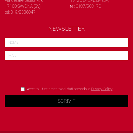
Via Cesare Battisti 4/6
19126 LA SPEZIA (SP)
17100 SAVONA (SV)
tel: 0187/503170
tel: 019/8386847
NEWSLETTER
Accetto il trattamento dei dati secondo la
Privacy Policy
ISCRIVITI