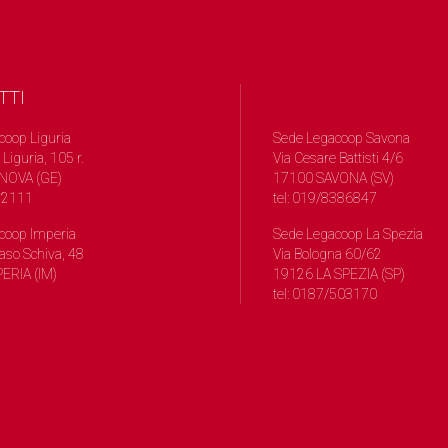
TTI
coop Liguria
Sede Legacoop Savona
 Liguria, 105 r.
Via Cesare Battisti 4/6
NOVA (GE)
17100 SAVONA (SV)
572111
tel: 019/8386847
coop Imperia
Sede Legacoop La Spezia
so Schiva, 48
Via Bologna 60/62
ERIA (IM)
19126 LA SPEZIA (SP)
tel: 0187/503170