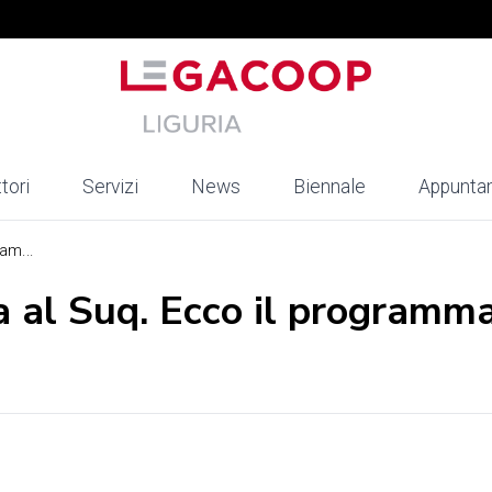
tori
Servizi
News
Biennale
Appunta
am...
a al Suq. Ecco il programm