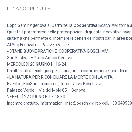
LEGACOOPLIGURIA
Dopo SeminAgenova al Carmine, la
Cooperativa
Boschi Vivi torna 
Questo il programma delle partecipazioni di questa innovativa coope
sistema che permette di interrare le ceneri dei nostri cari in aree bo
Al Suq Festival e a Palazzo Verde:
⦁ STAND BUONE PRATICHE: COOPERATIVA BOSCHIVIVI
Suq Festival – Porto Antico Genova
MERCOLEDÌ 20 GIUGNO H. 16-24
Un’alternativa ecologica per coniugare la commemorazione dei nostri
⦁ LA NATURA PER RICONCILIARE LA MORTE CON LA VITA
Evento _EcoSuq_ a cura di _Cooperativa Boschivivi_
Palazzo Verde – Via del Molo 65 – Genova
VENERDÌ 22 GIUGNO H 17-18.30
Incontro gratuito. Informazioni: info@boschivivi.it o cell. +39 3495