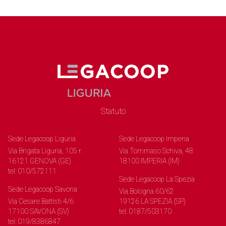
Statuto
Sede Legacoop Liguria
Sede Legacoop Imperia
Via Brigata Liguria, 105 r.
Via Tommaso Schiva, 48
16121 GENOVA (GE)
18100 IMPERIA (IM)
tel: 010/572111
Sede Legacoop La Spezia
Sede Legacoop Savona
Via Bologna 60/62
Via Cesare Battisti 4/6
19126 LA SPEZIA (SP)
17100 SAVONA (SV)
tel: 0187/503170
tel: 019/8386847