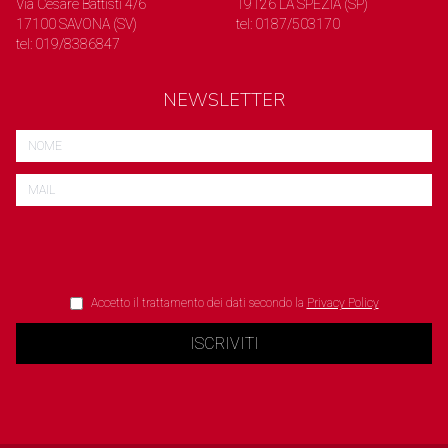
Via Cesare Battisti 4/6
19126 LA SPEZIA (SP)
17100 SAVONA (SV)
tel: 0187/503170
tel: 019/8386847
NEWSLETTER
Accetto il trattamento dei dati secondo la
Privacy Policy
ISCRIVITI