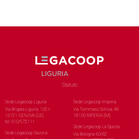
Statuto
Sede Legacoop Liguria
Sede Legacoop Imperia
Via Brigata Liguria, 105 r.
Via Tommaso Schiva, 48
16121 GENOVA (GE)
18100 IMPERIA (IM)
tel: 010/572111
Sede Legacoop La Spezia
Sede Legacoop Savona
Via Bologna 60/62