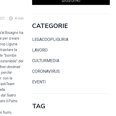
LEGGI DI PIÙ
021
4 min
CATEGORIE
 Val Bisagno ha
se per creare
LEGACOOPLIGURIA
Coop Liguria
trastare la
LAVORO
elle “bombe
CULTURMEDIA
ostenibile” del
beri destinati
CORONAVIRUS
-
perché
r: con la
EVENTI
 TrashTeam
ella
 dal Teatro
ato il Patto
TAG
ei fiumi,