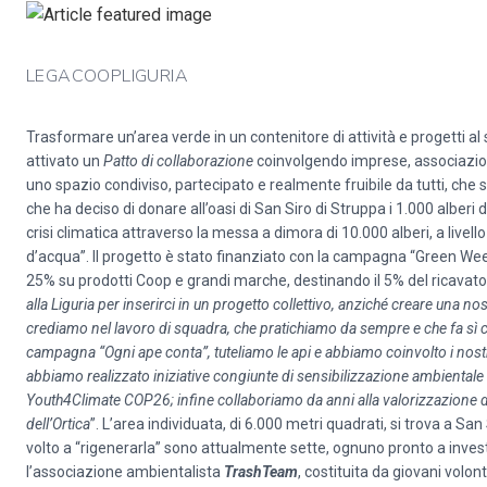
LEGACOOPLIGURIA
Trasformare un’area verde in un contenitore di attività e progetti al 
attivato un
Patto di collaborazione
coinvolgendo imprese, associazioni 
uno spazio condiviso, partecipato e realmente fruibile da tutti, che si
che ha deciso di donare all’oasi di San Siro di Struppa i 1.000 alberi de
crisi climatica attraverso la messa a dimora di 10.000 alberi, a livel
d’acqua”. Il progetto è stato finanziato con la campagna “Green We
25% su prodotti Coop e grandi marche, destinando il 5% del ricavato a
alla Liguria per inserirci in un progetto collettivo, anziché creare una no
crediamo nel lavoro di squadra, che pratichiamo da sempre e che fa sì che ci
campagna “Ogni ape conta”, tuteliamo le api e abbiamo coinvolto i nostri
abbiamo realizzato iniziative congiunte di sensibilizzazione ambientale 
Youth4Climate COP26; infine collaboriamo da anni alla valorizzazione de
dell’Ortica
”. L’area individuata, di 6.000 metri quadrati, si trova a San
volto a “rigenerarla” sono attualmente sette, ognuno pronto a inves
l’associazione ambientalista
TrashTeam
, costituita da giovani volont