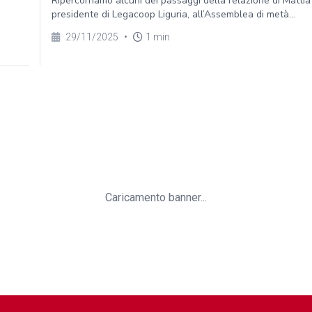
Ripercorriamo alcuni dei passaggi della relazione di Mattia
presidente di Legacoop Liguria, all’Assemblea di metà...
29/11/2025
•
1 min
Caricamento banner...