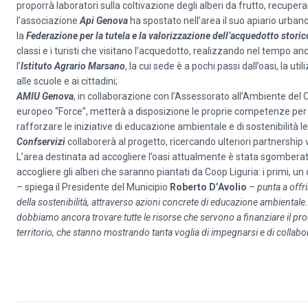
proporrà laboratori sulla coltivazione degli alberi da frutto, recupe
l’associazione
Api Genova
ha spostato nell’area il suo apiario urbano 
la
Federazione
per la tutela e la valorizzazione dell’acquedotto stori
classi e i turisti che visitano l’acquedotto, realizzando nel tempo anc
l’
Istituto Agrario Marsano
, la cui sede è a pochi passi dall’oasi, la uti
alle scuole e ai cittadini;
AMIU Genova
, in collaborazione con l’Assessorato all’Ambiente del
europeo “Force”, metterà a disposizione le proprie competenze per i
rafforzare le iniziative di educazione ambientale e di sostenibilità le
Confservizi
collaborerà al progetto, ricercando ulteriori partnership 
L’area destinata ad accogliere l’oasi attualmente è stata sgombera
accogliere gli alberi che saranno piantati da Coop Liguria: i primi, un
– spiega il Presidente del Municipio
Roberto D’Avolio
–
punta a offri
della sostenibilità, attraverso azioni concrete di educazione ambientale
dobbiamo ancora trovare tutte le risorse che servono a finanziare il pr
territorio, che stanno mostrando tanta voglia di impegnarsi e di collabor