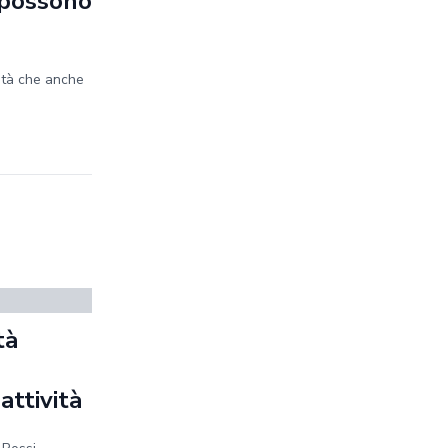
e possono
ità che anche
tà
a
 attività