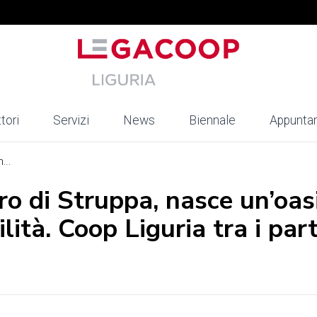
tori
Servizi
News
Biennale
Appunta
...
ro di Struppa, nasce un’oasi
lità. Coop Liguria tra i par