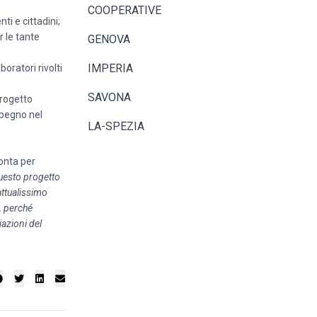
COOPERATIVE
ti e cittadini;
r le tante
GENOVA
IMPERIA
boratori rivolti
SAVONA
progetto
mpegno nel
LA-SPEZIA
onta per
uesto progetto
attualissimo
, perché
azioni del