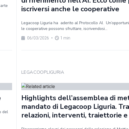
di riferimento nell’AI. Ecco com
parte
iscriversi anche le cooperative
Legacoop Liguria ha aderito al Protocollo AI. Un’opportun
le cooperative possono sfruttare, iscrivendosi...
06/03/2026
•
1 min
LEGACOOPLIGURIA
e
Highlights dell’assemblea di me
mandato di Legacoop Liguria. Tr
o del
relazioni, interventi, traiettorie e