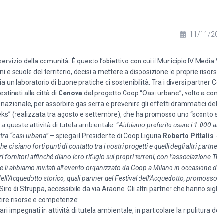
11/11/2
servizio della comunità. È questo l’obiettivo con cui il Municipio IV Media
e scuole del territorio, decisi a mettere a disposizione le proprie risor
a un laboratorio di buone pratiche di sostenibilità. Tra i diversi partner 
stinati alla città di
Genova
dal progetto Coop “Oasi urbane”, volto a con
lo nazionale, per assorbire gas serra e prevenire gli effetti drammatici d
eks” (realizzata tra agosto e settembre), che ha promosso uno “sconto s
 queste attività di tutela ambientale. “
Abbiamo preferito usare i 1.000 al
stra “oasi urbana”
– spiega il Presidente di Coop Liguria
Roberto Pittalis
 siano forti punti di contatto tra i nostri progetti e quelli degli altri partne
 fornitori affinché diano loro rifugio sui propri terreni; con l’associazione
e li abbiamo invitati all’evento organizzato da Coop a Milano in occasione d
ll’Acquedotto storico, quali partner del Festival dell’Acquedotto, promosso
 Siro di Struppa, accessibile da via Araone. Gli altri partner che hanno sigl
tire risorse e competenze:
ari impegnati in attività di tutela ambientale, in particolare la ripulitura d