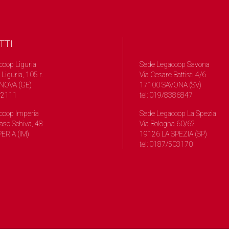
TTI
coop Liguria
Sede Legacoop Savona
 Liguria, 105 r.
Via Cesare Battisti 4/6
NOVA (GE)
17100 SAVONA (SV)
572111
tel: 019/8386847
coop Imperia
Sede Legacoop La Spezia
so Schiva, 48
Via Bologna 60/62
ERIA (IM)
19126 LA SPEZIA (SP)
tel: 0187/503170