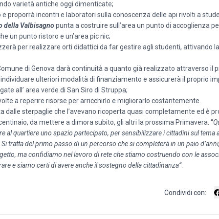
rando varietà antiche oggi dimenticate;
e proporrà incontri e laboratori sulla conoscenza delle api rivolti a studen
co della Valbisagno
punta a costruire sull’area un punto di accoglienza pe
he un punto ristoro e un’area pic nic;
lizzerà per realizzare orti didattici da far gestire agli studenti, attivando la
 Comune di Genova darà continuità a quanto già realizzato attraverso il 
ndividuare ulteriori modalità di finanziamento e assicurerà il proprio i
gate all’ area verde di San Siro di Struppa;
volte a reperire risorse per arricchirlo e migliorarlo costantemente.
ta dalle sterpaglie che l’avevano ricoperta quasi completamente ed è pr
 centinaio, da mettere a dimora subito, gli altri la prossima Primavera. “
Q
re al quartiere uno spazio partecipato, per sensibilizzare i cittadini sul tema 
. Si tratta del primo passo di un percorso che si completerà in un paio d’anni
ogetto, ma confidiamo nel lavoro di rete che stiamo costruendo con le associ
are e siamo certi di avere anche il sostegno della cittadinanza”
.
Condividi con: