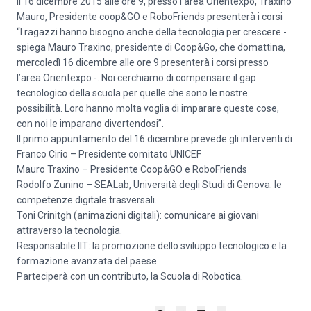
Il 16 dicembre 2015 alle ore 9, presso l’area Orientexpo, Traxino
Mauro, Presidente coop&GO e RoboFriends presenterà i corsi
“I ragazzi hanno bisogno anche della tecnologia per crescere -
spiega Mauro Traxino, presidente di Coop&Go, che domattina,
mercoledì 16 dicembre alle ore 9 presenterà i corsi presso
l’area Orientexpo -. Noi cerchiamo di compensare il gap
tecnologico della scuola per quelle che sono le nostre
possibilità. Loro hanno molta voglia di imparare queste cose,
con noi le imparano divertendosi”.
Il primo appuntamento del 16 dicembre prevede gli interventi di
Franco Cirio – Presidente comitato UNICEF
Mauro Traxino – Presidente Coop&GO e RoboFriends
Rodolfo Zunino – SEALab, Università degli Studi di Genova: le
competenze digitale trasversali.
Toni Crinitgh (animazioni digitali): comunicare ai giovani
attraverso la tecnologia.
Responsabile IIT: la promozione dello sviluppo tecnologico e la
formazione avanzata del paese.
Parteciperà con un contributo, la Scuola di Robotica.