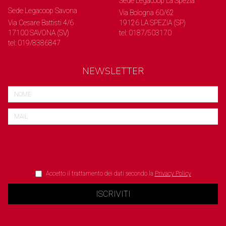
Sede Legacoop La Spezia
Sede Legacoop Savona
Via Bologna 60/62
Via Cesare Battisti 4/6
19126 LA SPEZIA (SP)
17100 SAVONA (SV)
tel: 0187/503170
tel: 019/8386847
NEWSLETTER
Accetto il trattamento dei dati secondo la
Privacy Policy
ISCRIVITI