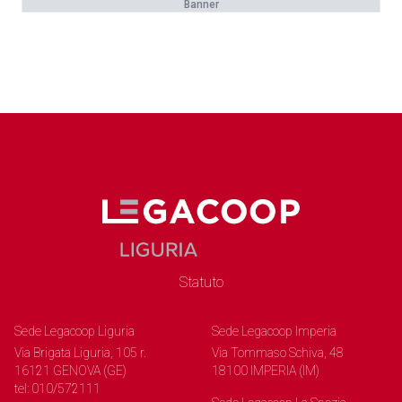
Banner
Statuto
Sede Legacoop Liguria
Sede Legacoop Imperia
Via Brigata Liguria, 105 r.
Via Tommaso Schiva, 48
16121 GENOVA (GE)
18100 IMPERIA (IM)
tel: 010/572111