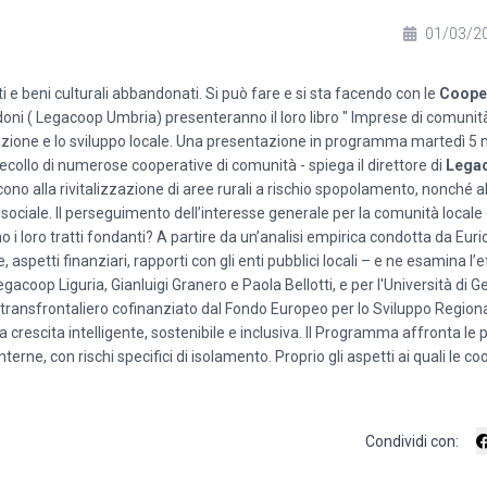
01/03/2
ti e beni culturali abbandonati. Si può fare e si sta facendo con le
Coope
oni ( Legacoop Umbria) presenteranno il loro libro " Imprese di comunit
azione e lo sviluppo locale. Una presentazione in programma martedì 5 
ecollo di numerose cooperative di comunità - spiega il direttore di
Legac
ono alla rivitalizzazione di aree rurali a rischio spopolamento, nonché a
iale. Il perseguimento dell’interesse generale per la comunità locale è
 loro tratti fondanti? A partire da un’analisi empirica condotta da Euric
, aspetti finanziari, rapporti con gli enti pubblici locali – e ne esamina l
gacoop Liguria, Gianluigi Granero e Paola Bellotti, e per l'Università di G
 transfrontaliero cofinanziato dal Fondo Europeo per lo Sviluppo Region
a crescita intelligente, sostenibile e inclusiva. Il Programma affronta le
terne, con rischi specifici di isolamento. Proprio gli aspetti ai quali le co
Condividi con: