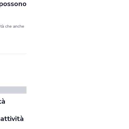
e possono
ità che anche
tà
a
 attività