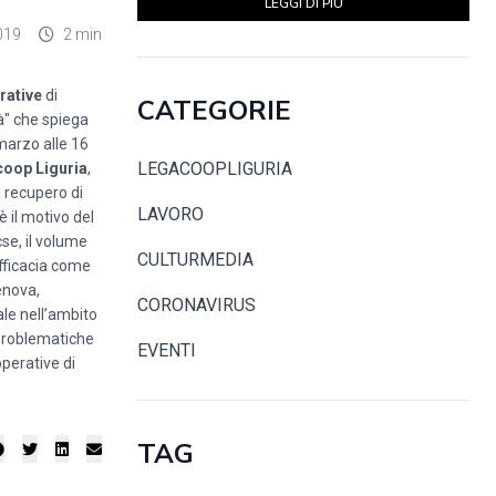
LEGGI DI PIÙ
019
2 min
rative
di
CATEGORIE
à" che spiega
marzo alle 16
LEGACOOPLIGURIA
oop Liguria
,
l recupero di
LAVORO
 il motivo del
se, il volume
CULTURMEDIA
’efficacia come
enova,
CORONAVIRUS
ale nell’ambito
 problematiche
EVENTI
operative di
TAG