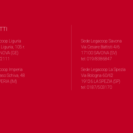
TTI
coop Liguria
Sede Legacoop Savona
 Liguria, 105 r.
Via Cesare Battisti 4/6
NOVA (GE)
17100 SAVONA (SV)
572111
tel: 019/8386847
coop Imperia
Sede Legacoop La Spezia
so Schiva, 48
Via Bologna 60/62
ERIA (IM)
19126 LA SPEZIA (SP)
tel: 0187/503170