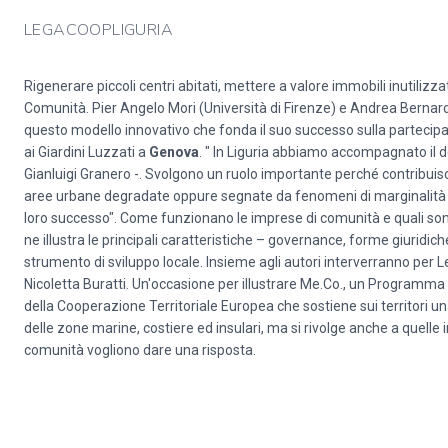
LEGACOOPLIGURIA
Rigenerare piccoli centri abitati, mettere a valore immobili inutilizza
Comunità. Pier Angelo Mori (Università di Firenze) e Andrea Bernard
questo modello innovativo che fonda il suo successo sulla partecip
ai Giardini Luzzati a
Genova
. " In Liguria abbiamo accompagnato il d
Gianluigi Granero -. Svolgono un ruolo importante perché contribuisc
aree urbane degradate oppure segnate da fenomeni di marginalità soc
loro successo". Come funzionano le imprese di comunità e quali sono i
ne illustra le principali caratteristiche – governance, forme giuridiche
strumento di sviluppo locale. Insieme agli autori interverranno per Le
Nicoletta Buratti. Un'occasione per illustrare Me.Co., un Programma
della Cooperazione Territoriale Europea che sostiene sui territori un
delle zone marine, costiere ed insulari, ma si rivolge anche a quelle in
comunità vogliono dare una risposta.