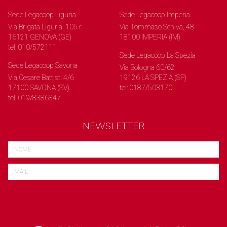
Sede Legacoop Liguria
Sede Legacoop Imperia
Via Brigata Liguria, 105 r.
Via Tommaso Schiva, 48
16121 GENOVA (GE)
18100 IMPERIA (IM)
tel: 010/572111
Sede Legacoop La Spezia
Sede Legacoop Savona
Via Bologna 60/62
Via Cesare Battisti 4/6
19126 LA SPEZIA (SP)
17100 SAVONA (SV)
tel: 0187/503170
tel: 019/8386847
NEWSLETTER