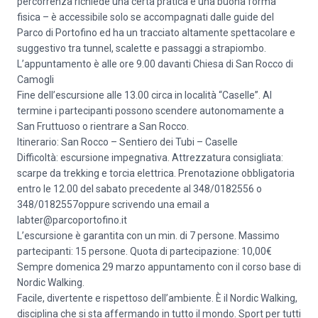
percorrenza richiede una certa pratica e una buona forma
fisica – è accessibile solo se accompagnati dalle guide del
Parco di Portofino ed ha un tracciato altamente spettacolare e
suggestivo tra tunnel, scalette e passaggi a strapiombo.
L’appuntamento è alle ore 9.00 davanti Chiesa di San Rocco di
Camogli
Fine dell’escursione alle 13.00 circa in località “Caselle”. Al
termine i partecipanti possono scendere autonomamente a
San Fruttuoso o rientrare a San Rocco.
Itinerario: San Rocco – Sentiero dei Tubi – Caselle
Difficoltà: escursione impegnativa. Attrezzatura consigliata:
scarpe da trekking e torcia elettrica. Prenotazione obbligatoria
entro le 12.00 del sabato precedente al 348/0182556 o
348/0182557oppure scrivendo una email a
labter@parcoportofino.it
L’escursione è garantita con un min. di 7 persone. Massimo
partecipanti: 15 persone. Quota di partecipazione: 10,00€
Sempre domenica 29 marzo appuntamento con il corso base di
Nordic Walking.
Facile, divertente e rispettoso dell’ambiente. È il Nordic Walking,
disciplina che si sta affermando in tutto il mondo. Sport per tutti