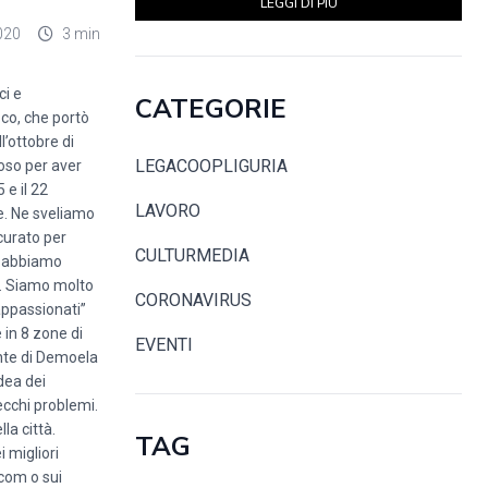
LEGGI DI PIÙ
020
3 min
ci e
CATEGORIE
oco, che portò
l’ottobre di
LEGACOOPLIGURIA
moso per aver
 e il 22
LAVORO
e. Ne sveliamo
curato per
CULTURMEDIA
 e abbiamo
te. Siamo molto
CORONAVIRUS
 appassionati”
e in 8 zone di
EVENTI
ente di Demoela
dea dei
ecchi problemi.
la città.
TAG
 migliori
.com
o sui