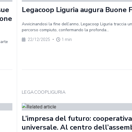
sue
Legacoop Liguria augura Buone 
ione
Avvicinandosi la fine dell’anno, Legacoop Liguria traccia un
percorso compiuto, confermando la profonda...
22/12/2025
•
1 min
parte
LEGACOOPLIGURIA
L’impresa del futuro: cooperativa
universale. Al centro dell’assem