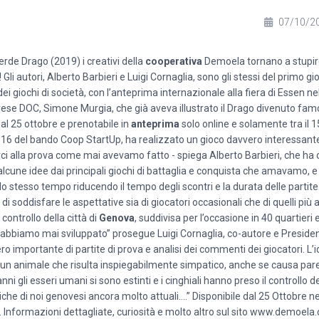
07/10/2
rde Drago (2019) i creativi della
cooperativa
Demoela tornano a stupir
 autori, Alberto Barbieri e Luigi Cornaglia, sono gli stessi del primo gi
i giochi di società, con l’anteprima internazionale alla fiera di Essen nel
ovese DOC, Simone Murgia, che già aveva illustrato il Drago divenuto fa
al 25 ottobre e prenotabile in
anteprima
solo online e solamente tra il 15
016 del bando Coop StartUp, ha realizzato un gioco davvero interessant
ci alla prova come mai avevamo fatto - spiega Alberto Barbieri, che ha 
lcune idee dai principali giochi di battaglia e conquista che amavamo,
 allo stesso tempo riducendo il tempo degli scontri e la durata delle parti
i soddisfare le aspettative sia di giocatori occasionali che di quelli più
 controllo della città di
Genova
, suddivisa per l’occasione in 40 quartieri 
he abbiamo mai sviluppato” prosegue Luigi Cornaglia, co-autore e Presid
o importante di partite di prova e analisi dei commenti dei giocatori. L’i
è un animale che risulta inspiegabilmente simpatico, anche se causa par
gli esseri umani si sono estinti e i cinghiali hanno preso il controllo del
che di noi genovesi ancora molto attuali….” Disponibile dal 25 Ottobre nei
 Informazioni dettagliate, curiosità e molto altro sul sito
www.demoela