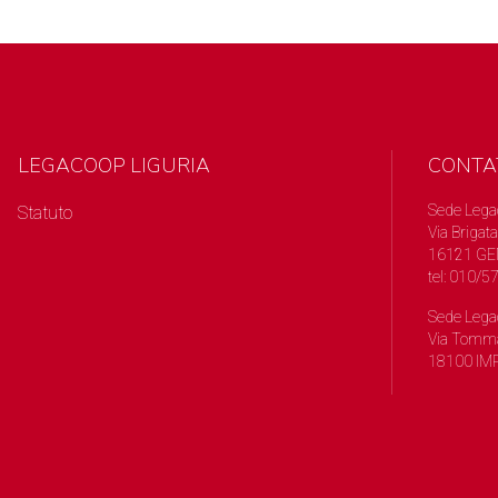
LEGACOOP LIGURIA
CONTA
Sede Lega
Statuto
Via Brigata
16121 GE
tel: 010/
Sede Lega
Via Tomma
18100 IMP