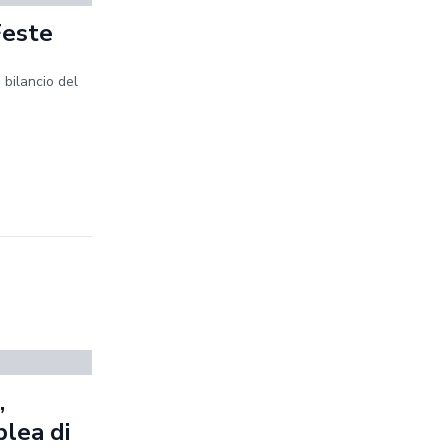
Feste
 bilancio del
,
blea di