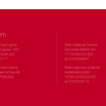
TTI
coop Liguria
Sede Legacoop Savona
 Liguria, 105 r.
Via Cesare Battisti 4/6
NOVA (GE)
17100 SAVONA (SV)
572111
tel: 019/8386847
coop Imperia
Sede Legacoop La Spezia
so Schiva, 48
Via Bologna 60/62
ERIA (IM)
19126 LA SPEZIA (SP)
tel: 0187/503170