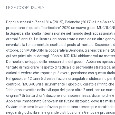
LEGACOOPLIGURIA
Dopo i successi di Zena1814 (2015), Palanche (2017) e Una Salsa Ve
presentano in questo “particolare” 2020 un nuovo gioco: MUGRUGNI! Gli
la Superba alla ribalta internazionale nel mondo degli appassionati de
oramai 5 anni fa. Le illustrazioni sono state curate da un altro gen
inventato la fondamentale ricetta del pesto al mortaio. Disponibile d
ottobre, con MUGRUGNI la cooperativa Demoela, già vincitrice nel 2
qui per primi alcuni dettagli. “Con MUGRUGNI abbiamo voluto metter
Demoela lo sviluppo delle meccaniche del gioco -. Abbiamo ripreso a
tentato di migliorare l’aspetto di tattica e di profondità strategica,
curiosi di vedere che impatto può avere, pensiamo con questo titolo d
Nel gioco per 12 turni 5 diverse fazioni di ungulati si sfideranno per il
controllo. “MUGRUGNI è sicuramente il gioco più curato e rifinito c
“abbiamo investito nello sviluppo del gioco oltre 2 anni, con un numer
cinghiali? Si tratta di un’intuizione e una scommessa, diciamo che 
Abbiamo immaginato Genova in un futuro distopico, dove tra mille anni 
Ovviamente però le varie fazioni presentano stereotipi e caratteristi
negozi di giochi, librerie e grande distribuzione a Genova e provincia.