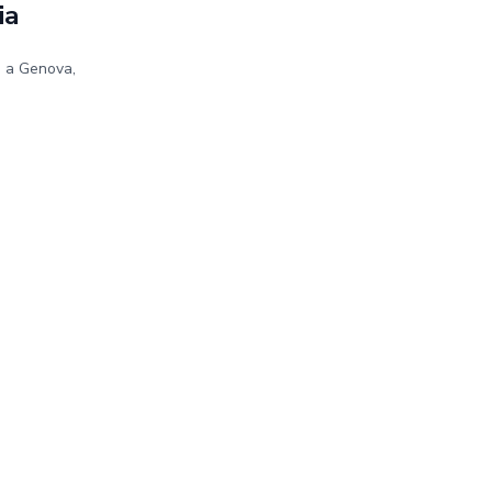
ia
e a Genova,