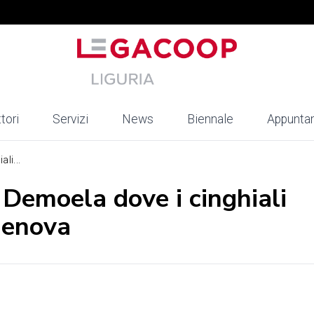
tori
Servizi
News
Biennale
Appunta
li...
 Demoela dove i cinghiali
Genova