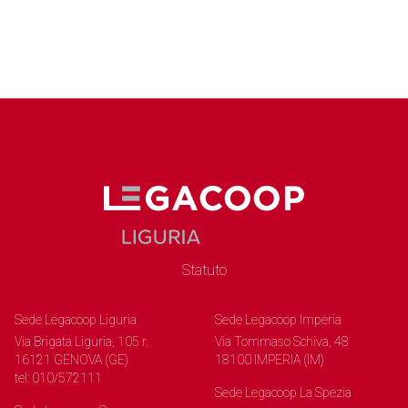
Statuto
Sede Legacoop Liguria
Sede Legacoop Imperia
Via Brigata Liguria, 105 r.
Via Tommaso Schiva, 48
16121 GENOVA (GE)
18100 IMPERIA (IM)
tel: 010/572111
Sede Legacoop La Spezia