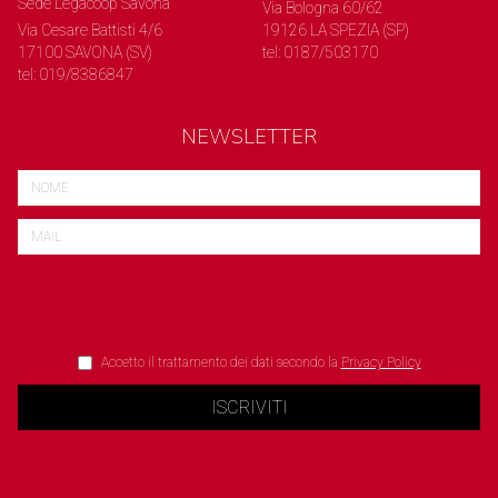
Sede Legacoop Savona
Via Bologna 60/62
Via Cesare Battisti 4/6
19126 LA SPEZIA (SP)
17100 SAVONA (SV)
tel: 0187/503170
tel: 019/8386847
NEWSLETTER
Accetto il trattamento dei dati secondo la
Privacy Policy
ISCRIVITI