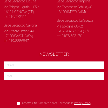
Sede Legacoop Liguria
Sede Legacoop Imperia
Via Brigata Liguria, 105 r.
Via Tommaso Schiva, 48
16121 GENOVA (GE)
18100 IMPERIA (IM)
tel: 010/572111
Sede Legacoop La Spezia
Sede Legacoop Savona
Via Bologna 60/62
Via Cesare Battisti 4/6
19126 LA SPEZIA (SP)
17100 SAVONA (SV)
tel: 0187/503170
tel: 019/8386847
NEWSLETTER
Accetto il trattamento dei dati secondo la
Privacy Policy