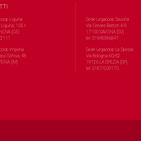
TTI
coop Liguria
Sede Legacoop Savona
 Liguria, 105 r.
Via Cesare Battisti 4/6
NOVA (GE)
17100 SAVONA (SV)
572111
tel: 019/8386847
coop Imperia
Sede Legacoop La Spezia
so Schiva, 48
Via Bologna 60/62
ERIA (IM)
19126 LA SPEZIA (SP)
tel: 0187/503170