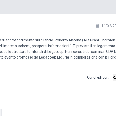
14/02/2
 di approfondimento sul bilancio. Roberto Ancona ( Ria Grant Thornton S
ll’impresa: schemi, prospetti, informazioni “. E’ previsto il collegament
esso le strutture territoriali di Legacoop. Per i corsisti dei seminari CDA l
esto evento promosso da
Legacoop Liguria
in collaborazione con Is.For.
Condividi con: