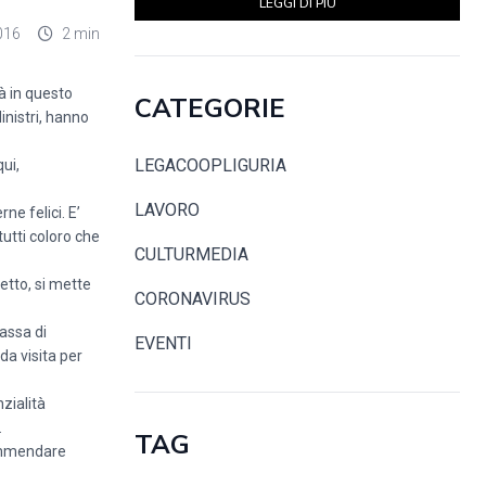
LEGGI DI PIÙ
016
2 min
tà in questo
CATEGORIE
inistri, hanno
LEGACOOPLIGURIA
ui,
LAVORO
ne felici. E’
tutti coloro che
CULTURMEDIA
etto, si mette
CORONAVIRUS
cassa di
EVENTI
da visita per
zialità
.
TAG
Rammendare