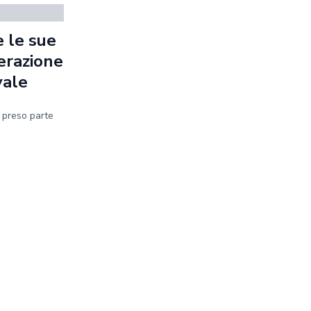
 le sue
erazione
vale
a preso parte