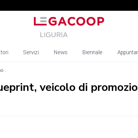
tori
Servizi
News
Biennale
Appunta
o...
ueprint, veicolo di promozi