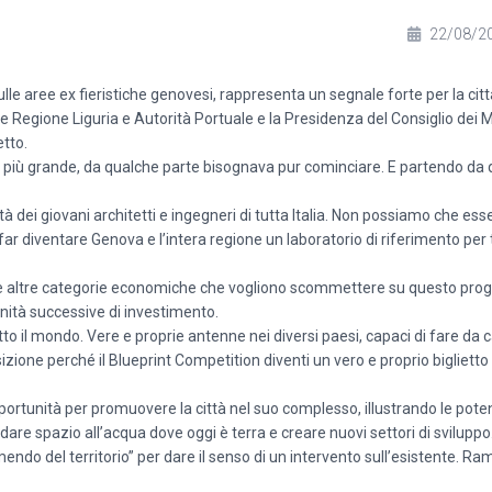
22/08/2
ulle aree ex fieristiche genovesi, rappresenta un segnale forte per la cit
Regione Liguria e Autorità Portuale e la Presidenza del Consiglio dei M
tto.
 più grande, da qualche parte bisognava pur cominciare. E partendo da q
à dei giovani architetti e ingegneri di tutta Italia. Non possiamo che esser
far diventare Genova e l’intera regione un laboratorio di riferimento per 
 le altre categorie economiche che vogliono scommettere su questo prog
nità successive di investimento.
o il mondo. Vere e proprie antenne nei diversi paesi, capaci di fare da 
zione perché il Blueprint Competition diventi un vero e proprio biglietto 
ortunità per promuovere la città nel suo complesso, illustrando le poten
are spazio all’acqua dove oggi è terra e creare nuovi settori di sviluppo
endo del territorio” per dare il senso di un intervento sull’esistente. 