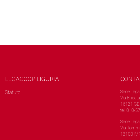
LEGACOOP LIGURIA
CONTA
Sede Lega
Statuto
Via Brigata
16121 GE
tel: 010/
Sede Lega
Via Tomma
18100 IMP