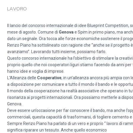
LAVORO
Il lancio del concorso internazionale di idee Blueprint Competition, s
mese di agosto. Comune di
Genova
e Spim in primo piano, ma anche 
dato un segnale. Ora tocca alle forze economiche sostenere il proge
Renzo Piano ha sottolineato con ragione che “anche se il progetto è
avanziamo”. Lavorando tutti insieme, possiamo farlo.
Questo concorso internazionale ha l’obiettivo di stimolare la creativit
proprio quello che noi cooperatori liguri stiamo facendo da anni per 
hanno idee e voglia di imprese.
L’Alleanza delle
Cooperative
, in un’alleanza ancora più ampia con
a disposizione per comunicare a tutto il mondo il bando e le opportu
Il mondo della cooperazione ha realtà associative che operano in tutt
risonanza ai progetti internazionali. Ora possiamo metterle a disposi
Genova.
Deve essere un’occasione per far conoscere il bando, ma anche l’opp
commerciali, questa capacità di trasformarsi, di togliere cemento e d
Sempre Renzo Piano ha parlato di un vero e proprio “ lavoro di ramm
significa riparare un tessuto. Anche quello economico