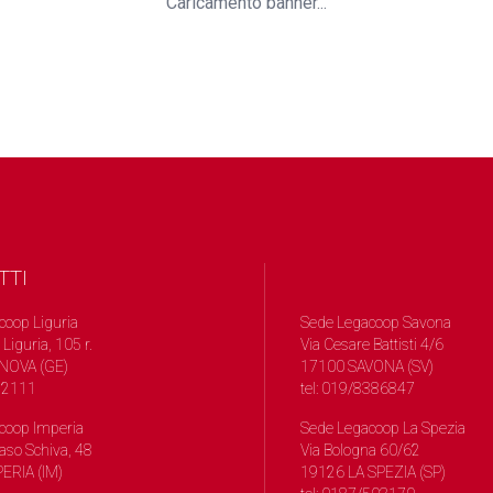
Caricamento banner...
TTI
coop Liguria
Sede Legacoop Savona
 Liguria, 105 r.
Via Cesare Battisti 4/6
NOVA (GE)
17100 SAVONA (SV)
572111
tel: 019/8386847
coop Imperia
Sede Legacoop La Spezia
so Schiva, 48
Via Bologna 60/62
ERIA (IM)
19126 LA SPEZIA (SP)