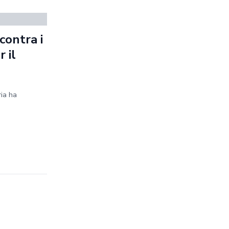
contra i
 il
ria ha