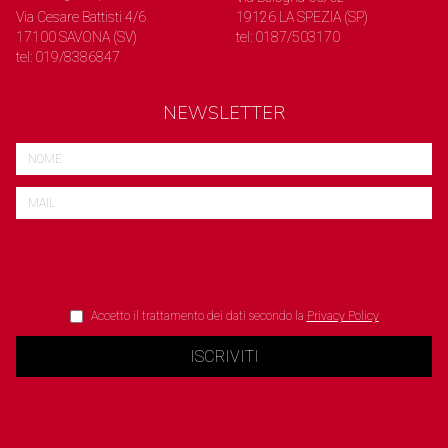
Via Cesare Battisti 4/6
19126 LA SPEZIA (SP)
17100 SAVONA (SV)
tel: 0187/503170
tel: 019/8386847
NEWSLETTER
Accetto il trattamento dei dati secondo la
Privacy Policy
ISCRIVITI