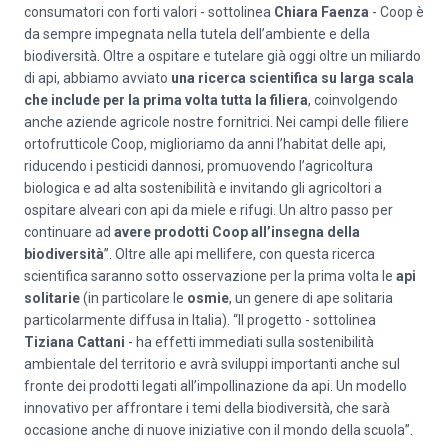
consumatori con forti valori ­- sottolinea
Chiara Faenza
- Coop è
da sempre impegnata nella tutela dell’ambiente e della
biodiversità. Oltre a ospitare e tutelare già oggi oltre un miliardo
di api, abbiamo avviato
una ricerca scientifica su larga scala
che include per la prima volta tutta la filiera
, coinvolgendo
anche aziende agricole nostre fornitrici. Nei campi delle filiere
ortofrutticole Coop, miglioriamo da anni l’habitat delle api,
riducendo i pesticidi dannosi, promuovendo l’agricoltura
biologica e ad alta sostenibilità e invitando gli agricoltori a
ospitare alveari con api da miele e rifugi. Un altro passo per
continuare ad
avere prodotti Coop all’insegna della
biodiversità
”. Oltre alle api mellifere, con questa ricerca
scientifica saranno sotto osservazione per la prima volta le
api
solitarie
(in particolare le
osmie
, un genere di ape solitaria
particolarmente diffusa in Italia). “Il progetto - sottolinea
Tiziana Cattani
- ha effetti immediati sulla sostenibilità
ambientale del territorio e avrà sviluppi importanti anche sul
fronte dei prodotti legati all’impollinazione da api. Un modello
innovativo per affrontare i temi della biodiversità, che sarà
occasione anche di nuove iniziative con il mondo della scuola”.