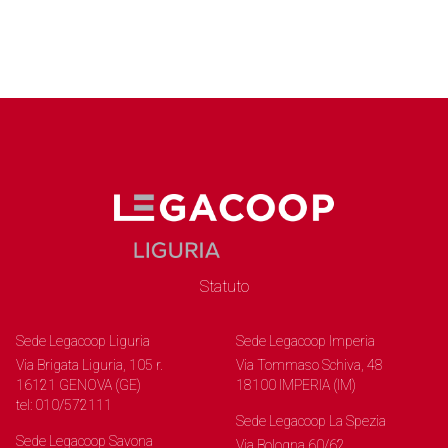
Statuto
Sede Legacoop Liguria
Sede Legacoop Imperia
Via Brigata Liguria, 105 r.
Via Tommaso Schiva, 48
16121 GENOVA (GE)
18100 IMPERIA (IM)
tel: 010/572111
Sede Legacoop La Spezia
Sede Legacoop Savona
Via Bologna 60/62