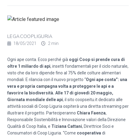
LEGACOOPLIGURIA
18/05/2021
2 min
Ogni ape conta. Ecco perché già
oggi Coop si prende cura di
oltre 1 miliardo di api
, insetti fondamentali per il ciclo naturale,
visto che da loro dipende fino al 75% delle colture alimentari
mondiali. E rilancia con il nuovo progetto “
Ogni ape conta”: una
vera e propria campagna volta a proteggere le api e a
favorire la biodiversità.
Alle 17 di giovedì 20 maggio,
Giornata mondiale delle api
, il sito coopseitu.it dedicato alle
attività sociali di Coop Liguria ospiterà una diretta streaming per
illustrare il progetto. Parteciperanno
Chiara Faenza
,
Responsabile Sostenibilità e Innovazione valori della Direzione
Qualità di Coop Italia, e
Tiziana Cattani
, Direttrice Soci e
Consumatori di Coop Liguria. “Come
cooperativa
di