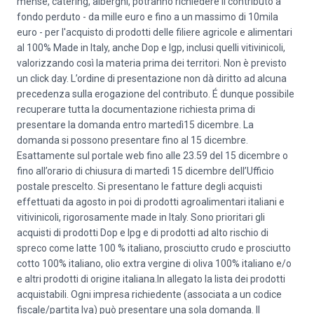
mense, catering, alberghi, potranno richiedere il contributo a
fondo perduto - da mille euro e fino a un massimo di 10mila
euro - per l'acquisto di prodotti delle filiere agricole e alimentari
al 100% Made in Italy, anche Dop e Igp, inclusi quelli vitivinicoli,
valorizzando così la materia prima dei territori. Non è previsto
un click day. L’ordine di presentazione non dà diritto ad alcuna
precedenza sulla erogazione del contributo. É dunque possibile
recuperare tutta la documentazione richiesta prima di
presentare la domanda entro martedì15 dicembre. La
domanda si possono presentare fino al 15 dicembre.
Esattamente sul portale web fino alle 23.59 del 15 dicembre o
fino all’orario di chiusura di martedì 15 dicembre dell’Ufficio
postale prescelto. Si presentano le fatture degli acquisti
effettuati da agosto in poi di prodotti agroalimentari italiani e
vitivinicoli, rigorosamente made in Italy. Sono prioritari gli
acquisti di prodotti Dop e Ipg e di prodotti ad alto rischio di
spreco come latte 100 % italiano, prosciutto crudo e prosciutto
cotto 100% italiano, olio extra vergine di oliva 100% italiano e/o
e altri prodotti di origine italiana.In allegato la lista dei prodotti
acquistabili. Ogni impresa richiedente (associata a un codice
fiscale/partita Iva) può presentare una sola domanda. Il