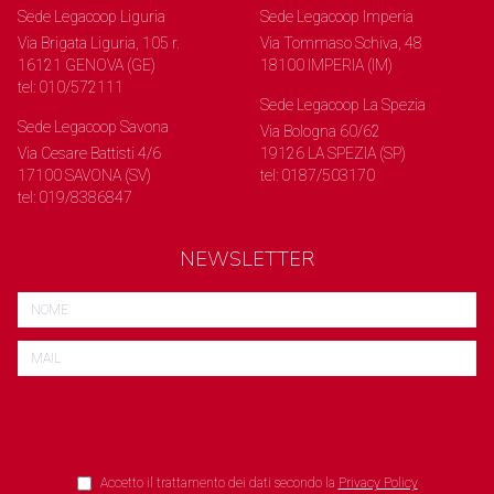
Sede Legacoop Liguria
Sede Legacoop Imperia
Via Brigata Liguria, 105 r.
Via Tommaso Schiva, 48
16121 GENOVA (GE)
18100 IMPERIA (IM)
tel: 010/572111
Sede Legacoop La Spezia
Sede Legacoop Savona
Via Bologna 60/62
Via Cesare Battisti 4/6
19126 LA SPEZIA (SP)
17100 SAVONA (SV)
tel: 0187/503170
tel: 019/8386847
NEWSLETTER
Accetto il trattamento dei dati secondo la
Privacy Policy