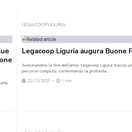
LEGACOOPLIGURIA
sue
Legacoop Liguria augura Buone 
ione
Avvicinandosi la fine dell’anno, Legacoop Liguria traccia un
percorso compiuto, confermando la profonda...
22/12/2025
•
1 min
parte