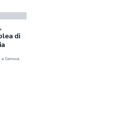
,
blea di
ia
e a Genova,