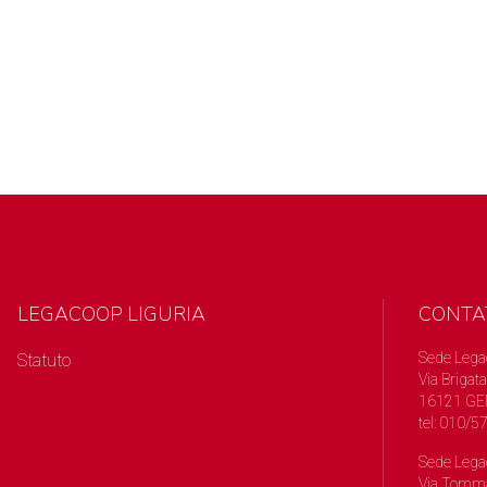
LEGACOOP LIGURIA
CONTA
Sede Lega
Statuto
Via Brigata
16121 GE
tel: 010/
Sede Lega
Via Tomma