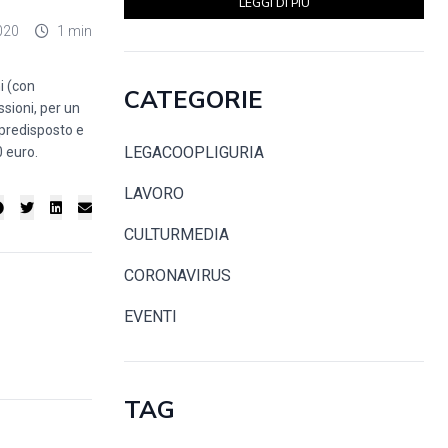
LEGGI DI PIÙ
020
1 min
i (con
CATEGORIE
sioni, per un
 predisposto e
LEGACOOPLIGURIA
0 euro.
LAVORO
CULTURMEDIA
CORONAVIRUS
EVENTI
TAG