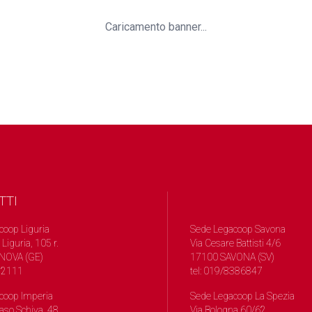
Caricamento banner...
TTI
coop Liguria
Sede Legacoop Savona
 Liguria, 105 r.
Via Cesare Battisti 4/6
NOVA (GE)
17100 SAVONA (SV)
572111
tel: 019/8386847
coop Imperia
Sede Legacoop La Spezia
so Schiva, 48
Via Bologna 60/62