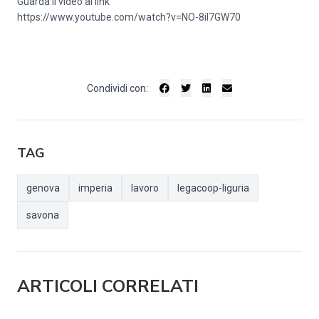
Guarda il video al link
https://www.youtube.com/watch?v=NO-8iI7GW70
Condividi con:
TAG
genova
imperia
lavoro
legacoop-liguria
savona
ARTICOLI CORRELATI