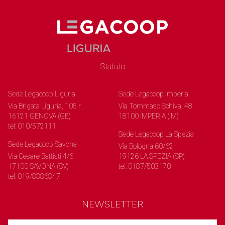
Statuto
Sede Legacoop Liguria
Sede Legacoop Imperia
Via Brigata Liguria, 105 r.
Via Tommaso Schiva, 48
16121 GENOVA (GE)
18100 IMPERIA (IM)
tel: 010/572111
Sede Legacoop La Spezia
Sede Legacoop Savona
Via Bologna 60/62
Via Cesare Battisti 4/6
19126 LA SPEZIA (SP)
17100 SAVONA (SV)
tel: 0187/503170
tel: 019/8386847
NEWSLETTER