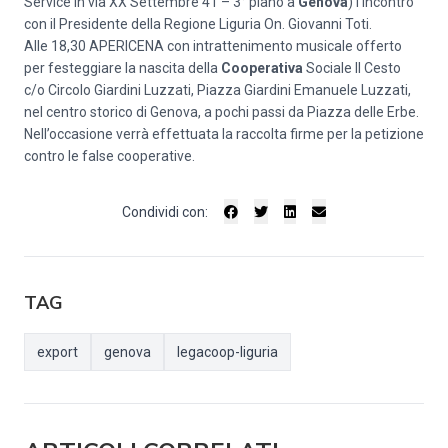
Service in via XX Settembre 41 – 3° piano a
Genova
) l’incontro
con il Presidente della Regione Liguria On. Giovanni Toti.
Alle 18,30 APERICENA con intrattenimento musicale offerto
per festeggiare la nascita della
Cooperativa
Sociale Il Cesto
c/o Circolo Giardini Luzzati, Piazza Giardini Emanuele Luzzati,
nel centro storico di Genova, a pochi passi da Piazza delle Erbe.
Nell’occasione verrà effettuata la raccolta firme per la petizione
contro le false cooperative.
Condividi con:
TAG
export
genova
legacoop-liguria