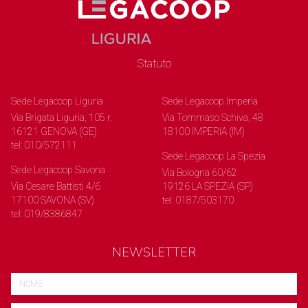
Statuto
Sede Legacoop Liguria
Sede Legacoop Imperia
Via Brigata Liguria, 105 r.
Via Tommaso Schiva, 48
16121 GENOVA (GE)
18100 IMPERIA (IM)
tel: 010/572111
Sede Legacoop La Spezia
Sede Legacoop Savona
Via Bologna 60/62
Via Cesare Battisti 4/6
19126 LA SPEZIA (SP)
17100 SAVONA (SV)
tel: 0187/503170
tel: 019/8386847
NEWSLETTER