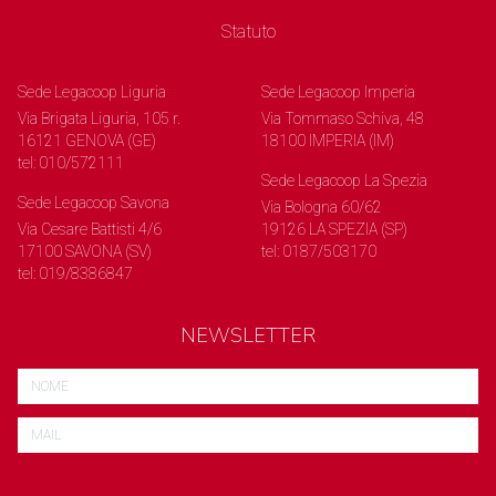
Statuto
Sede Legacoop Liguria
Sede Legacoop Imperia
Via Brigata Liguria, 105 r.
Via Tommaso Schiva, 48
16121 GENOVA (GE)
18100 IMPERIA (IM)
tel: 010/572111
Sede Legacoop La Spezia
Sede Legacoop Savona
Via Bologna 60/62
Via Cesare Battisti 4/6
19126 LA SPEZIA (SP)
17100 SAVONA (SV)
tel: 0187/503170
tel: 019/8386847
NEWSLETTER