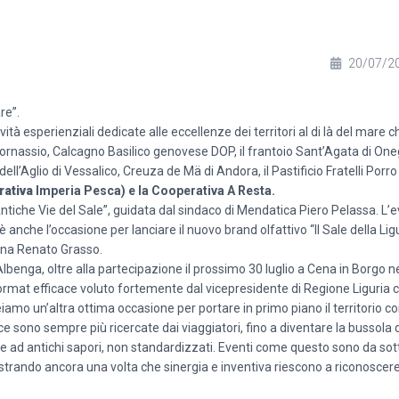
20/07/2
re”.
vità esperienziali dedicate alle eccellenze dei territori al di là del mare 
ornassio, Calcagno Basilico genovese DOP, il frantoio Sant’Agata di Oneg
dell’Aglio di Vessalico, Creuza de Mä di Andora, il Pastificio Fratelli Porr
ativa
Imperia Pesca) e la Cooperativa A Resta.
 Antiche Vie del Sale”, guidata dal sindaco di Mendatica Piero Pelassa. L’
 è anche l’occasione per lanciare il nuovo brand olfattivo “Il Sale della Li
cina Renato Grasso.
Albenga, oltre alla partecipazione il prossimo 30 luglio a Cena in Borgo 
 format efficace voluto fortemente dal vicepresidente di Regione Liguria 
iamo un’altra ottima occasione per portare in primo piano il territorio con 
ce sono sempre più ricercate dai viaggiatori, fino a diventare la bussola
à e ad antichi sapori, non standardizzati. Eventi come questo sono da sot
ando ancora una volta che sinergia e inventiva riescono a riconoscere i