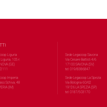
TTI
coop Liguria
Sede Legacoop Savona
 Liguria, 105 r.
Via Cesare Battisti 4/6
NOVA (GE)
17100 SAVONA (SV)
572111
tel: 019/8386847
coop Imperia
Sede Legacoop La Spezia
so Schiva, 48
Via Bologna 60/62
ERIA (IM)
19126 LA SPEZIA (SP)
tel: 0187/503170