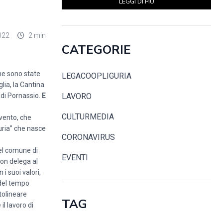
LEGGI DI PIÙ
022
2 min
CATEGORIE
che sono state
LEGACOOPLIGURIA
lia, la Cantina
o di Pornassio.
E
LAVORO
CULTURMEDIA
evento, che
guria” che nasce
CORONAVIRUS
nel comune di
EVENTI
con delega al
i suoi valori,
 del tempo
tolineare
TAG
l lavoro di