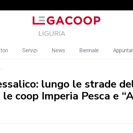
tori
Servizi
News
Biennale
Appunta
..
essalico: lungo le strade de
n le coop Imperia Pesca e “