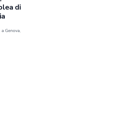
blea di
ia
e a Genova,