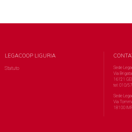
LEGACOOP LIGURIA
CONTA
Sede Lega
Statuto
Via Brigata
16121 GE
tel: 010/
Sede Lega
Via Tomma
18100 IMP