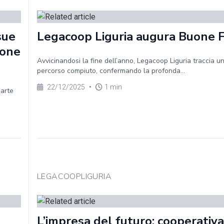
sue
Legacoop Liguria augura Buone 
ione
Avvicinandosi la fine dell’anno, Legacoop Liguria traccia un
percorso compiuto, confermando la profonda...
22/12/2025
•
1 min
parte
LEGACOOPLIGURIA
L’impresa del futuro: cooperativa