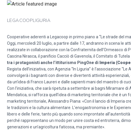
LEGACOOPLIGURIA
Cooperative aderenti a Legacoop in primo piano a “Le strade del ma
Oggi, mercoledì 20 luglio, a partire dalle 17, andranno in scena le atti
realizzate in collaborazione con la Confraternita dell’Ormeasco di P
Cascina Nirasca, il panificio Cacciò di Gavenola, il Comitato di Tutela 
tra i protagonisti anche l’ittiturismo PingOne di
Imperia
(
Cooper
Regista dell’iniziativa, con Agenzia “In Liguria” è l’associazione “Le
coinvolgerà i bagnanti con diverse e divertenti attività esperienziali,
da un’idea di Franco Laureri e dalle sapienti mani del maestro di cu
Con l’iniziativa, che sarà ripetuta a settembre ai bagni Miramare di 
Mendatica, si rafforza quell’idea di marketing territoriale che è un
marketing territoriale, Alessandro Piana: «Con il lancio di Imperia cre
le tradizioni e la cultura alimentare. L’enogastronomia e le Experien
libero e delle ferie, tanto più quando sono improntate all’autenticit
perché rappresentano un modo per unire costa ed entroterra, dimostr
generazioni e un’agricoltura faticosa, ma premiante».