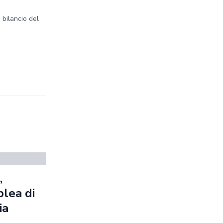
 bilancio del
,
blea di
ia