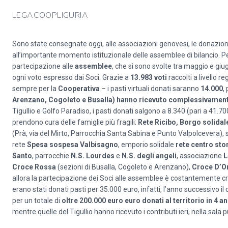
LEGACOOPLIGURIA
Sono state consegnate oggi, alle associazioni genovesi, le donazioni
all’importante momento istituzionale delle assemblee di bilancio. Pe
partecipazione alle
assemblee
, che si sono svolte tra maggio e giu
ogni voto espresso dai Soci. Grazie a
13.983 voti
raccolti a livello r
sempre per la
Cooperativa
– i pasti virtuali donati saranno
14.000
,
Arenzano, Cogoleto e Busalla) hanno ricevuto complessivamente 
Tigullio e Golfo Paradiso, i pasti donati salgono a 8.340 (pari a 41.
prendono cura delle famiglie più fragili:
Rete Ricibo, Borgo solidal
(Prà, via del Mirto, Parrocchia Santa Sabina e Punto Valpolcevera),
rete
Spesa sospesa Valbisagno
, emporio solidale
rete centro sto
Santo
, parrocchie
N.S. Lourdes
e
N.S. degli angeli
, associazione
L
Croce Rossa
(sezioni di Busalla, Cogoleto e Arenzano),
Croce D’O
allora la partecipazione dei Soci alle assemblee è costantemente cre
erano stati donati pasti per 35.000 euro, infatti, l’anno successivo il
per un totale di
oltre 200.000 euro euro donati al territorio in 4 an
mentre quelle del Tigullio hanno ricevuto i contributi ieri, nella sala 