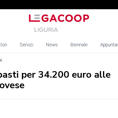
tori
Servizi
News
Biennale
Appunta
...
pasti per 34.200 euro alle
novese