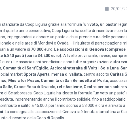
20/09/2
 stanziate da Coop Liguria grazie alla formula “
un voto, un pasto
” lega
r il quarto anno consecutivo, Coop Liguria ha scelto di incentivare con l
gno, impegnandosi a donare un pasto a chi si prende cura delle persone in
egionale e nelle aree di Mondovì e Ovada – il risultato di partecipazione mi
 pari a un valore di
70.000
euro.
Le associazioni di
Genova
(comprese q
6.840 pasti (pari a 34.200 euro).
A livello provinciale, invece, comp
700 euro). Le associazioni beneficiarie sono tutte organizzazioni
autorevo
e
,
Comunità di Sant’Egidio
,
Arciconfraternita di Voltri
,
Sole Luna
,
San
 social market
Sporta Aperta
,
mensa di vallata
, centro ascolto
Caritas
S
rico
,
Music for Peace
,
Comunità di
San Benedetto al Porto
, associaz
a Salle
,
Croce Rosa
di Rivarolo,
rete Assieme
,
Centro per non subire 
ro
di Sciarborasca. Coop Liguria ha ideato la formula “un voto un pasto”
sciuta, incrementando anche il contributo solidale, fino a raddoppiarlo:
 contributo è salito a 45.000, poi l’anno scorso a 53.000 e ora è arrivato a
ni
. La consegna alle associazioni di Genova si è tenuta stamattina ai Gia
punto d’incontro della Coop di Rapallo.