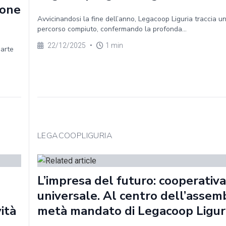
ione
Avvicinandosi la fine dell’anno, Legacoop Liguria traccia un
percorso compiuto, confermando la profonda...
22/12/2025
•
1 min
parte
LEGACOOPLIGURIA
L’impresa del futuro: cooperativa
universale. Al centro dell’assem
vità
metà mandato di Legacoop Ligur