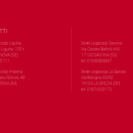
TTI
coop Liguria
Sede Legacoop Savona
 Liguria, 105 r.
Via Cesare Battisti 4/6
NOVA (GE)
17100 SAVONA (SV)
572111
tel: 019/8386847
coop Imperia
Sede Legacoop La Spezia
so Schiva, 48
Via Bologna 60/62
ERIA (IM)
19126 LA SPEZIA (SP)
tel: 0187/503170