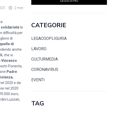
LEGGI DI PIÙ
023
2 min
ta
CATEGORIE
a
solidarietà
la
 difficoltà per
LEGACOOPLIGURIA
gliore di
uelle di
LAVORO
rendendo anche
li
, che si
CULTURMEDIA
 Vincenzo
estri Ponente,
CORONAVIRUS
ione
Padre
violenza
,
EVENTI
 nel 2020 e da
 se nel 2020
 70.000 euro,
rdini Luzzati,
TAG