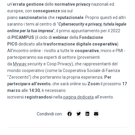
un'
errata gestione
delle
normative privacy
nazionali ed
europee, con
conseguenze
sia sul
piano
sanzionatorio
che
reputazionale
. Proprio questi ed altri
saranno i temi al centro di “
Cybersecurity e privacy, tutela legale
online per la tua impresa
”, il primo appuntamento per il 2022
di
PICAMPUS
(il ciclo di
webinar
della
Fondazione
PICO
dedicato alla
trasformazione digitale
cooperativa
).
All’incontro online - rivolto a tutte le
cooperative
, micro e PMI -
parteciperanno sia esperti di settore (provenienti
da
Myway
security e Coop Privacy), che rappresentanti del
mondo cooperativo (come la Cooperativa Sociale di Faenza
"Zerocento") che porteranno la propria esperienza.
Per
partecipare all’evento
, che sarà online su
Zoom
il prossimo
17
marzo
alle
14:30
, è necessario
iscriversi
registrandosi
nella
pagina dedicata
all’evento.
Condividi con: