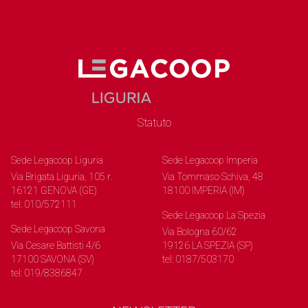
Statuto
Sede Legacoop Liguria
Sede Legacoop Imperia
Via Brigata Liguria, 105 r.
Via Tommaso Schiva, 48
16121 GENOVA (GE)
18100 IMPERIA (IM)
tel: 010/572111
Sede Legacoop La Spezia
Sede Legacoop Savona
Via Bologna 60/62
Via Cesare Battisti 4/6
19126 LA SPEZIA (SP)
17100 SAVONA (SV)
tel: 0187/503170
tel: 019/8386847