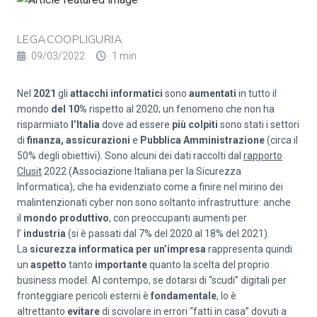
LEGACOOPLIGURIA
09/03/2022
1 min
Nel
2021
gli
attacchi informatici
sono
aumentati
in tutto il
mondo
del 10%
rispetto al 2020; un fenomeno che non ha
risparmiato
l’Italia
dove ad essere
più colpiti
sono stati i settori
di
finanza, assicurazioni
e
Pubblica Amministrazione
(circa il
50% degli obiettivi). Sono alcuni dei dati raccolti dal
rapporto
Clusit
2022 (Associazione Italiana per la Sicurezza
Informatica), che ha evidenziato come a finire nel mirino dei
malintenzionati cyber non sono soltanto infrastrutture: anche
il
mondo produttivo
, con preoccupanti aumenti per
l’
industria
(si è passati dal 7% del 2020 al 18% del 2021).
La
sicurezza informatica per un’impresa
rappresenta quindi
un
aspetto
tanto
importante
quanto la scelta del proprio
business model. Al contempo, se dotarsi di “scudi” digitali per
fronteggiare pericoli esterni è
fondamentale
, lo è
altrettanto
evitare
di scivolare in errori “fatti in casa” dovuti a