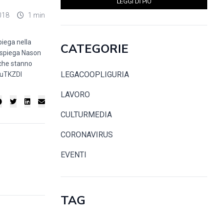
LEGGI DI PIÙ
018
1 min
piega nella
CATEGORIE
- spiega Nason
, che stanno
LEGACOOPLIGURIA
suTKZDI
LAVORO
CULTURMEDIA
CORONAVIRUS
EVENTI
TAG