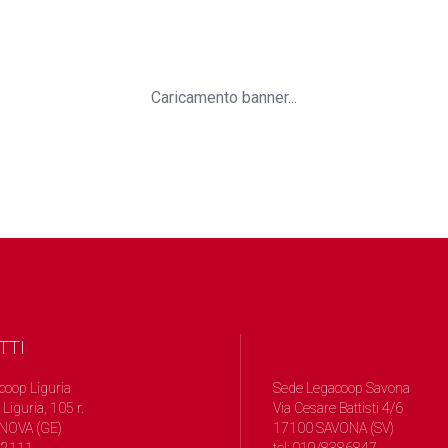
Caricamento banner...
TTI
coop Liguria
Sede Legacoop Savona
 Liguria, 105 r.
Via Cesare Battisti 4/6
NOVA (GE)
17100 SAVONA (SV)