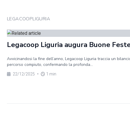
LEGACOOPLIGURIA
Legacoop Liguria augura Buone Fest
Avvicinandosi la fine dell’anno, Legacoop Liguria traccia un bilanci
percorso compiuto, confermando la profonda...
22/12/2025
•
1 min