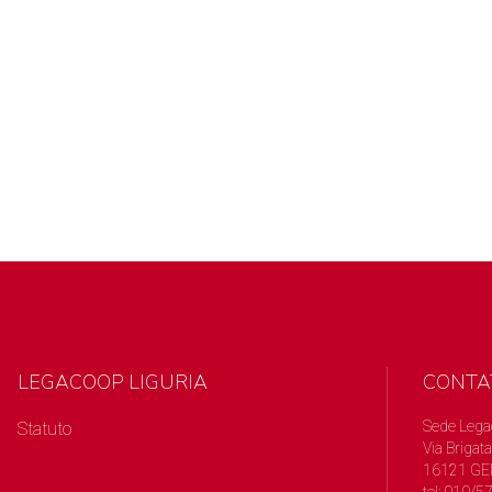
LEGACOOP LIGURIA
CONTA
Sede Lega
Statuto
Via Brigata
16121 GE