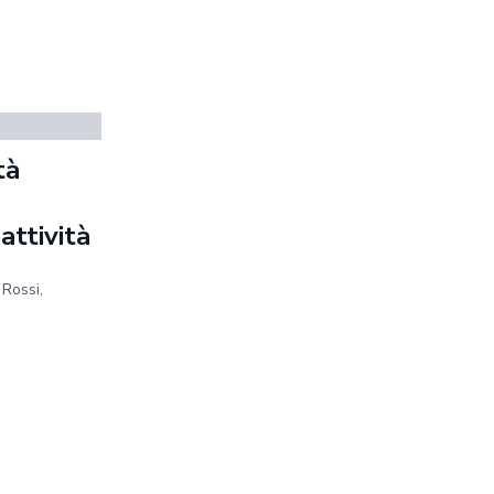
tà
a
 attività
 Rossi,